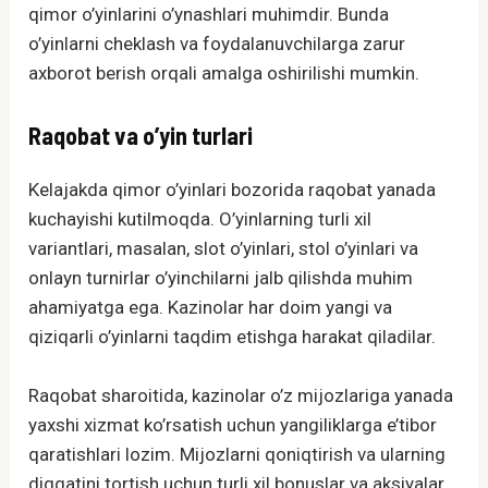
qimor o’yinlarini o’ynashlari muhimdir. Bunda
o’yinlarni cheklash va foydalanuvchilarga zarur
axborot berish orqali amalga oshirilishi mumkin.
Raqobat va o’yin turlari
Kelajakda qimor o’yinlari bozorida raqobat yanada
kuchayishi kutilmoqda. O’yinlarning turli xil
variantlari, masalan, slot o’yinlari, stol o’yinlari va
onlayn turnirlar o’yinchilarni jalb qilishda muhim
ahamiyatga ega. Kazinolar har doim yangi va
qiziqarli o’yinlarni taqdim etishga harakat qiladilar.
Raqobat sharoitida, kazinolar o’z mijozlariga yanada
yaxshi xizmat ko’rsatish uchun yangiliklarga e’tibor
qaratishlari lozim. Mijozlarni qoniqtirish va ularning
diqqatini tortish uchun turli xil bonuslar va aksiyalar