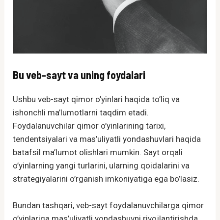
Bu veb-sayt va uning foydalari
Ushbu veb-sayt qimor o’yinlari haqida to’liq va
ishonchli ma’lumotlarni taqdim etadi.
Foydalanuvchilar qimor o’yinlarining tarixi,
tendentsiyalari va mas’uliyatli yondashuvlari haqida
batafsil ma’lumot olishlari mumkin. Sayt orqali
o’yinlarning yangi turlarini, ularning qoidalarini va
strategiyalarini o’rganish imkoniyatiga ega bo’lasiz.
Bundan tashqari, veb-sayt foydalanuvchilarga qimor
o’yinlariga mas’uliyatli yondashuvni rivojlantirishda