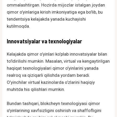
ommalashtirgan. Hozirda mijozlar istalgan joydan
qimor o’yinlariga kirish imkoniyatiga ega bo’lib, bu
tendentsiya kelajakda yanada kuchayishi
kutilmoqda.
Innovatsiyalar va texnologiyalar
Kelajakda qimor o’yinlari ko’plab innovatsiyalar bilan
to’ldirilishi mumkin. Masalan, virtual va kengaytirilgan
haqiqat texnologiyalari qimor o’yinlarini yanada
realroq va qiziqarli qilishda yordam beradi.
O’yinchilar virtual kazinolarda o’zlarini haqiqiy
muhitda his qilishlari mumkin.
Bundan tashqari, blokcheyn texnologiyasi qimor
o’yinlarining xavfsizligini oshirish va shaffofligini