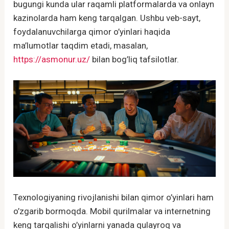
bugungi kunda ular raqamli platformalarda va onlayn
kazinolarda ham keng tarqalgan. Ushbu veb-sayt,
foydalanuvchilarga qimor o’yinlari haqida
ma’lumotlar taqdim etadi, masalan,
https://asmonur.uz/
bilan bog’liq tafsilotlar.
Texnologiyaning rivojlanishi bilan qimor o’yinlari ham
o’zgarib bormoqda. Mobil qurilmalar va internetning
keng tarqalishi o’yinlarni yanada qulayroq va