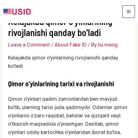
Skip
to
MA
Kelajakda qimor o'yinlarining
content
ME
rivojlanishi qanday bo'ladi
Leave a Comment
/
About Fake ID
/ By
liu meng
Kelajakda qimor o'yinlarining rivojlanishi qanday
bo'ladi
Qimor o’yinlarining tarixi va rivojlanishi
Qimor o’yinlari qadim zamonlardan beri mavjud
bo’lib, ularning tarixi juda qadimiydir. Odamlar qimor
o’yinlarini o’zaro raqobat, bahslar va qiziqarli vaqt
o’tkazish maqsadida o’ynashgan. Dastlab, qimor
o’yinlari oddiy kartochka o’yinlaridan iborat bo’lsa,