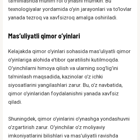
ta’minlashda muhim rol o’ynashi mumkin. Bu
texnologiyalar yordamida o’yin jarayonlari va to’lovlar
yanada tezroq va xavfsizroq amalga oshiriladi.
Mas’uliyatli qimor o’yinlari
Kelajakda qimor o’yinlari sohasida mas’uliyatli qimor
o’yinlariga alohida e’tibor qaratilishi kutilmoqda.
O’yinchilarni himoya qilish va ularning sog’lig’ini
ta’minlash maqsadida, kazinolar o’z ichki
siyosatlarini yangilashlari zarur. Bu, o’z navbatida,
qimor o’yinlaridan foydalanishni yanada xavfsiz
qiladi.
Shuningdek, qimor o’yinlarini o’ynashga yondashuvni
o’zgartirish zarur. O’yinchilar o’z moliyaviy
imkoniyatlarini bilishlari va mas’uliyatli ravishda