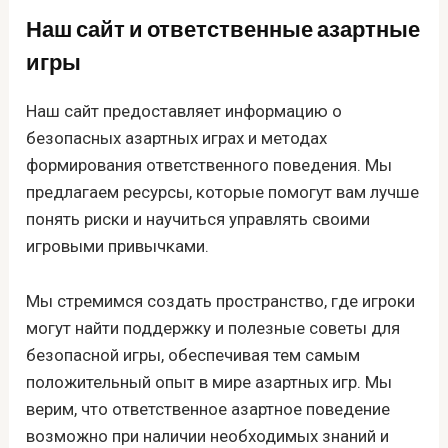
Наш сайт и ответственные азартные
игры
Наш сайт предоставляет информацию о
безопасных азартных играх и методах
формирования ответственного поведения. Мы
предлагаем ресурсы, которые помогут вам лучше
понять риски и научиться управлять своими
игровыми привычками.
Мы стремимся создать пространство, где игроки
могут найти поддержку и полезные советы для
безопасной игры, обеспечивая тем самым
положительный опыт в мире азартных игр. Мы
верим, что ответственное азартное поведение
возможно при наличии необходимых знаний и