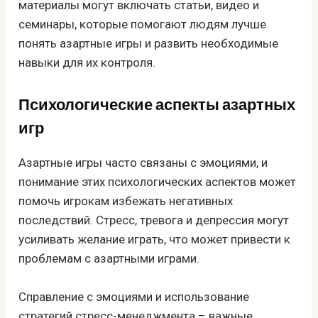
материалы могут включать статьи, видео и
семинары, которые помогают людям лучше
понять азартные игры и развить необходимые
навыки для их контроля.
Психологические аспекты азартных
игр
Азартные игры часто связаны с эмоциями, и
понимание этих психологических аспектов может
помочь игрокам избежать негативных
последствий. Стресс, тревога и депрессия могут
усиливать желание играть, что может привести к
проблемам с азартными играми.
Справление с эмоциями и использование
стратегий стресс-менеджмента – важные