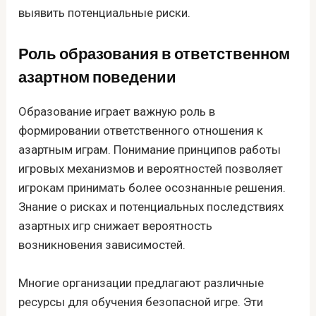
выявить потенциальные риски.
Роль образования в ответственном
азартном поведении
Образование играет важную роль в
формировании ответственного отношения к
азартным играм. Понимание принципов работы
игровых механизмов и вероятностей позволяет
игрокам принимать более осознанные решения.
Знание о рисках и потенциальных последствиях
азартных игр снижает вероятность
возникновения зависимостей.
Многие организации предлагают различные
ресурсы для обучения безопасной игре. Эти