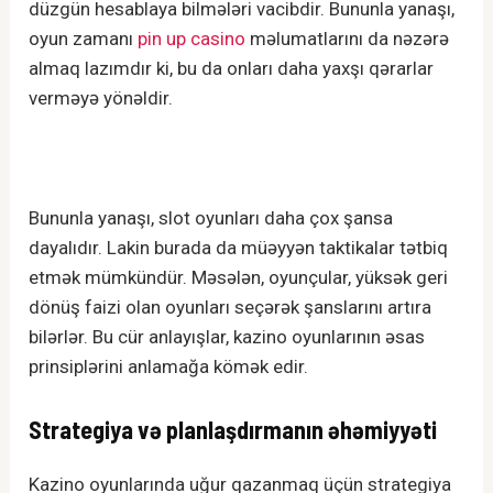
düzgün hesablaya bilmələri vacibdir. Bununla yanaşı,
oyun zamanı
pin up casino
məlumatlarını da nəzərə
almaq lazımdır ki, bu da onları daha yaxşı qərarlar
verməyə yönəldir.
Bununla yanaşı, slot oyunları daha çox şansa
dayalıdır. Lakin burada da müəyyən taktikalar tətbiq
etmək mümkündür. Məsələn, oyunçular, yüksək geri
dönüş faizi olan oyunları seçərək şanslarını artıra
bilərlər. Bu cür anlayışlar, kazino oyunlarının əsas
prinsiplərini anlamağa kömək edir.
Strategiya və planlaşdırmanın əhəmiyyəti
Kazino oyunlarında uğur qazanmaq üçün strategiya