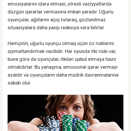
emosiyalarını idarə etməsi, stresli vəziyyətlərdə
düzgün qərarlar verməsinə imkan yaradır. Uğurlu
oyunçular, ağıllarını açıq tutaraq, gözlənilməz
situasiyalara daha yaxşı reaksiya verə bilirlər.
Həmçinin, uğurlu oyunçu olmaq üçün öz risklərini
qiymətləndirmək vacibdir. Hər oyunda itki riski var,
buna görə də oyunçular, itkiləri qəbul etməyə hazır
olmalıdırlar. Bu yanaşma, emosional qərar verməyi
azaldır və oyunçuların daha müdrik davranmalarına
səbəb olur.