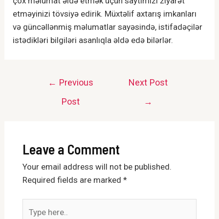
çox məlumat əldə etmək üçün saytımızı ziyarət
etməyinizi tövsiyə edirik. Müxtəlif axtarış imkanları
və güncəllənmiş məlumatlar sayəsində, istifadəçilər
istədikləri bilgiləri asanlıqla əldə edə bilərlər.
Post
←
Previous
Next Post
navigation
Post
→
Leave a Comment
Your email address will not be published.
Required fields are marked
*
Type
here..