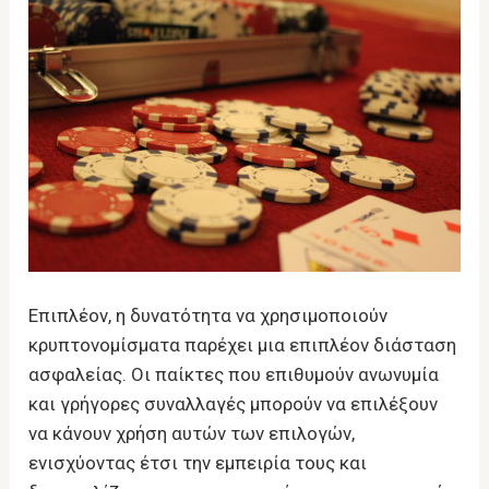
Επιπλέον, η δυνατότητα να χρησιμοποιούν
κρυπτονομίσματα παρέχει μια επιπλέον διάσταση
ασφαλείας. Οι παίκτες που επιθυμούν ανωνυμία
και γρήγορες συναλλαγές μπορούν να επιλέξουν
να κάνουν χρήση αυτών των επιλογών,
ενισχύοντας έτσι την εμπειρία τους και