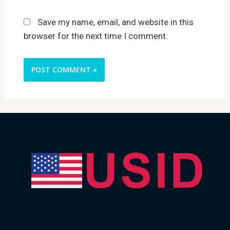
Save my name, email, and website in this
browser for the next time I comment.