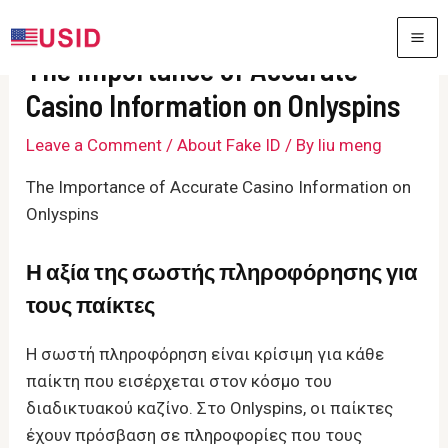
Skip
to
MA
The Importance of Accurate
content
ME
Casino Information on Onlyspins
Leave a Comment
/
About Fake ID
/ By
liu meng
The Importance of Accurate Casino Information on
Onlyspins
Η αξία της σωστής πληροφόρησης για
τους παίκτες
Η σωστή πληροφόρηση είναι κρίσιμη για κάθε
παίκτη που εισέρχεται στον κόσμο του
διαδικτυακού καζίνο. Στο Onlyspins, οι παίκτες
έχουν πρόσβαση σε πληροφορίες που τους