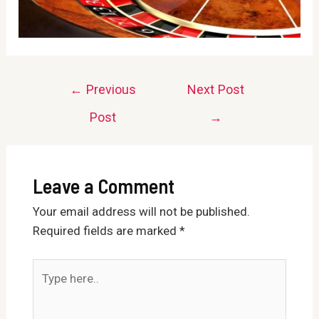
Post
←
Previous
Next Post
navigation
Post
→
Leave a Comment
Your email address will not be published.
Required fields are marked
*
Type
here..