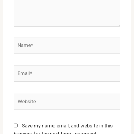
Name*
Email*
Website
Save my name, email, and website in this
browser for the next time I comment.