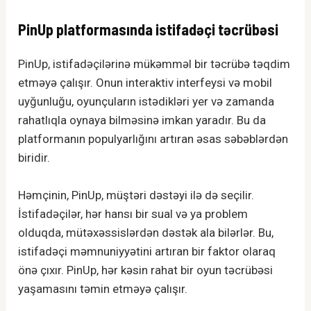
PinUp platformasında istifadəçi təcrübəsi
PinUp, istifadəçilərinə mükəmməl bir təcrübə təqdim
etməyə çalışır. Onun interaktiv interfeysi və mobil
uyğunluğu, oyunçuların istədikləri yer və zamanda
rahatlıqla oynaya bilməsinə imkan yaradır. Bu da
platformanın populyarlığını artıran əsas səbəblərdən
biridir.
Həmçinin, PinUp, müştəri dəstəyi ilə də seçilir.
İstifadəçilər, hər hansı bir sual və ya problem
olduqda, mütəxəssislərdən dəstək ala bilərlər. Bu,
istifadəçi məmnuniyyətini artıran bir faktor olaraq
önə çıxır. PinUp, hər kəsin rahat bir oyun təcrübəsi
yaşamasını təmin etməyə çalışır.