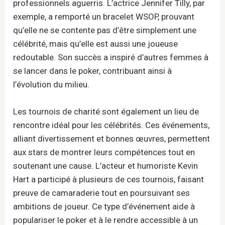
professionnels aguerris. L’actrice Jennifer Tilly, par
exemple, a remporté un bracelet WSOP, prouvant
qu’elle ne se contente pas d’être simplement une
célébrité, mais qu’elle est aussi une joueuse
redoutable. Son succès a inspiré d’autres femmes à
se lancer dans le poker, contribuant ainsi à
l’évolution du milieu.
Les tournois de charité sont également un lieu de
rencontre idéal pour les célébrités. Ces événements,
alliant divertissement et bonnes œuvres, permettent
aux stars de montrer leurs compétences tout en
soutenant une cause. L’acteur et humoriste Kevin
Hart a participé à plusieurs de ces tournois, faisant
preuve de camaraderie tout en poursuivant ses
ambitions de joueur. Ce type d’événement aide à
populariser le poker et à le rendre accessible à un