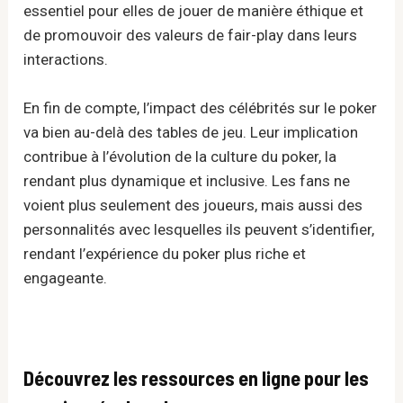
essentiel pour elles de jouer de manière éthique et
de promouvoir des valeurs de fair-play dans leurs
interactions.
En fin de compte, l’impact des célébrités sur le poker
va bien au-delà des tables de jeu. Leur implication
contribue à l’évolution de la culture du poker, la
rendant plus dynamique et inclusive. Les fans ne
voient plus seulement des joueurs, mais aussi des
personnalités avec lesquelles ils peuvent s’identifier,
rendant l’expérience du poker plus riche et
engageante.
Découvrez les ressources en ligne pour les