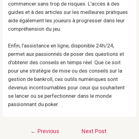
commencer sans trop de risques. L’accès à des
guides et à des articles sur les meilleures pratiques
aide également les joueurs à progresser dans leur
compréhension du jeu.
Enfin, l’assistance en ligne, disponible 24h/24,
permet aux passionnés de poser des questions et
d’obtenir des conseils en temps réel. Que ce soit
pour une stratégie de mise ou des conseils sur la
gestion de bankroll, ces outils numériques sont
devenus incontournables pour ceux qui souhaitent
se lancer ou se perfectionner dans le monde
passionnant du poker.
Post
←
Previous
Next Post
navigation