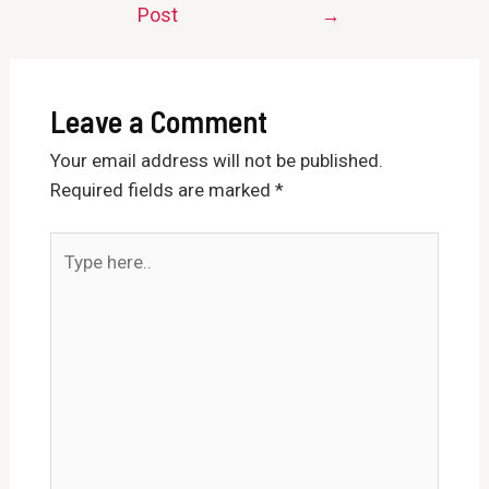
Post
→
Leave a Comment
Your email address will not be published.
Required fields are marked
*
Type
here..