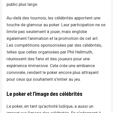
public plus large.
Au-delà des tournois, les célébrités apportent une
touche de glamour au poker. Leur participation ne se
limite pas seulement à jouer, mais englobe
également l’animation et la promotion de cet art.
Les compétitions sponsorisées par des célébrités,
telles que celles organisées par Phil Hellmuth,
réunissent des fans et des joueurs pour une
expérience immersive. Cela crée une ambiance
conviviale, rendant le poker encore plus attrayant
pour ceux qui souhaitent s’initier au jeu.
Le poker et l’image des célébrités
Le poker, en tant qu’activité ludique, a aussi un