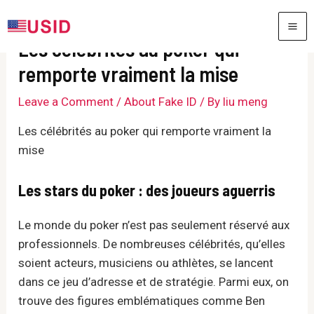
Skip
to
MA
Les célébrités au poker qui
content
ME
remporte vraiment la mise
Leave a Comment
/
About Fake ID
/ By
liu meng
Les célébrités au poker qui remporte vraiment la
mise
Les stars du poker : des joueurs aguerris
Le monde du poker n’est pas seulement réservé aux
professionnels. De nombreuses célébrités, qu’elles
soient acteurs, musiciens ou athlètes, se lancent
dans ce jeu d’adresse et de stratégie. Parmi eux, on
trouve des figures emblématiques comme Ben