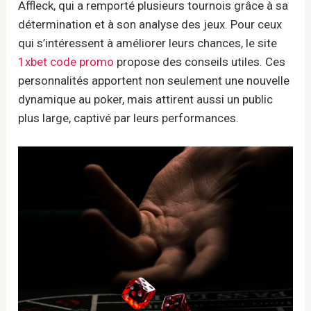
Affleck, qui a remporté plusieurs tournois grâce à sa
détermination et à son analyse des jeux. Pour ceux
qui s’intéressent à améliorer leurs chances, le site
1xbet code promo
propose des conseils utiles. Ces
personnalités apportent non seulement une nouvelle
dynamique au poker, mais attirent aussi un public
plus large, captivé par leurs performances.