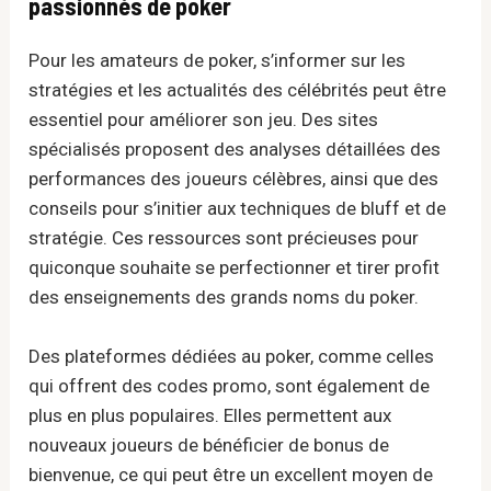
passionnés de poker
Pour les amateurs de poker, s’informer sur les
stratégies et les actualités des célébrités peut être
essentiel pour améliorer son jeu. Des sites
spécialisés proposent des analyses détaillées des
performances des joueurs célèbres, ainsi que des
conseils pour s’initier aux techniques de bluff et de
stratégie. Ces ressources sont précieuses pour
quiconque souhaite se perfectionner et tirer profit
des enseignements des grands noms du poker.
Des plateformes dédiées au poker, comme celles
qui offrent des codes promo, sont également de
plus en plus populaires. Elles permettent aux
nouveaux joueurs de bénéficier de bonus de
bienvenue, ce qui peut être un excellent moyen de