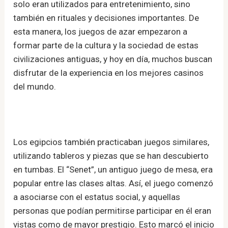
solo eran utilizados para entretenimiento, sino
también en rituales y decisiones importantes. De
esta manera, los juegos de azar empezaron a
formar parte de la cultura y la sociedad de estas
civilizaciones antiguas, y hoy en día, muchos buscan
disfrutar de la experiencia en los mejores casinos
del mundo.
Los egipcios también practicaban juegos similares,
utilizando tableros y piezas que se han descubierto
en tumbas. El “Senet”, un antiguo juego de mesa, era
popular entre las clases altas. Así, el juego comenzó
a asociarse con el estatus social, y aquellas
personas que podían permitirse participar en él eran
vistas como de mayor prestigio. Esto marcó el inicio