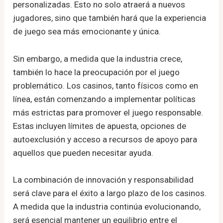
personalizadas. Esto no solo atraerá a nuevos
jugadores, sino que también hará que la experiencia
de juego sea más emocionante y única.
Sin embargo, a medida que la industria crece,
también lo hace la preocupación por el juego
problemático. Los casinos, tanto físicos como en
línea, están comenzando a implementar políticas
más estrictas para promover el juego responsable.
Estas incluyen límites de apuesta, opciones de
autoexclusión y acceso a recursos de apoyo para
aquellos que pueden necesitar ayuda.
La combinación de innovación y responsabilidad
será clave para el éxito a largo plazo de los casinos.
A medida que la industria continúa evolucionando,
será esencial mantener un equilibrio entre el