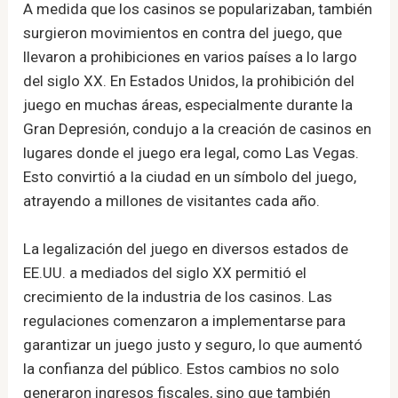
A medida que los casinos se popularizaban, también
surgieron movimientos en contra del juego, que
llevaron a prohibiciones en varios países a lo largo
del siglo XX. En Estados Unidos, la prohibición del
juego en muchas áreas, especialmente durante la
Gran Depresión, condujo a la creación de casinos en
lugares donde el juego era legal, como Las Vegas.
Esto convirtió a la ciudad en un símbolo del juego,
atrayendo a millones de visitantes cada año.
La legalización del juego en diversos estados de
EE.UU. a mediados del siglo XX permitió el
crecimiento de la industria de los casinos. Las
regulaciones comenzaron a implementarse para
garantizar un juego justo y seguro, lo que aumentó
la confianza del público. Estos cambios no solo
generaron ingresos fiscales, sino que también