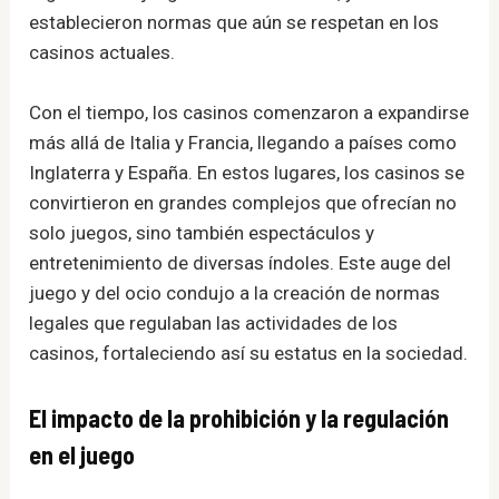
establecieron normas que aún se respetan en los
casinos actuales.
Con el tiempo, los casinos comenzaron a expandirse
más allá de Italia y Francia, llegando a países como
Inglaterra y España. En estos lugares, los casinos se
convirtieron en grandes complejos que ofrecían no
solo juegos, sino también espectáculos y
entretenimiento de diversas índoles. Este auge del
juego y del ocio condujo a la creación de normas
legales que regulaban las actividades de los
casinos, fortaleciendo así su estatus en la sociedad.
El impacto de la prohibición y la regulación
en el juego