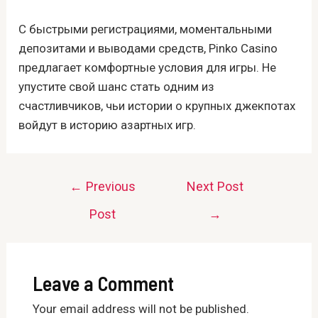
С быстрыми регистрациями, моментальными
депозитами и выводами средств, Pinko Casino
предлагает комфортные условия для игры. Не
упустите свой шанс стать одним из
счастливчиков, чьи истории о крупных джекпотах
войдут в историю азартных игр.
Post
←
Previous
Next Post
navigation
Post
→
Leave a Comment
Your email address will not be published.