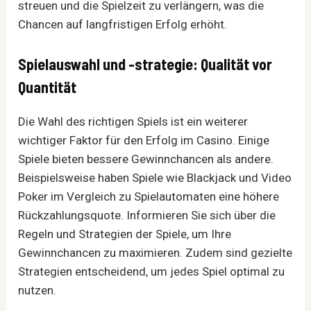
streuen und die Spielzeit zu verlängern, was die
Chancen auf langfristigen Erfolg erhöht.
Spielauswahl und -strategie: Qualität vor
Quantität
Die Wahl des richtigen Spiels ist ein weiterer
wichtiger Faktor für den Erfolg im Casino. Einige
Spiele bieten bessere Gewinnchancen als andere.
Beispielsweise haben Spiele wie Blackjack und Video
Poker im Vergleich zu Spielautomaten eine höhere
Rückzahlungsquote. Informieren Sie sich über die
Regeln und Strategien der Spiele, um Ihre
Gewinnchancen zu maximieren. Zudem sind gezielte
Strategien entscheidend, um jedes Spiel optimal zu
nutzen.