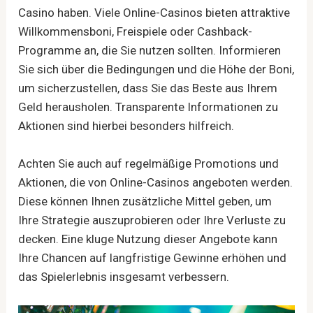
Casino haben. Viele Online-Casinos bieten attraktive
Willkommensboni, Freispiele oder Cashback-
Programme an, die Sie nutzen sollten. Informieren
Sie sich über die Bedingungen und die Höhe der Boni,
um sicherzustellen, dass Sie das Beste aus Ihrem
Geld herausholen. Transparente Informationen zu
Aktionen sind hierbei besonders hilfreich.
Achten Sie auch auf regelmäßige Promotions und
Aktionen, die von Online-Casinos angeboten werden.
Diese können Ihnen zusätzliche Mittel geben, um
Ihre Strategie auszuprobieren oder Ihre Verluste zu
decken. Eine kluge Nutzung dieser Angebote kann
Ihre Chancen auf langfristige Gewinne erhöhen und
das Spielerlebnis insgesamt verbessern.