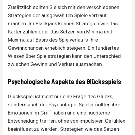
Zusätzlich sollten Sie sich mit den verschiedenen
Strategien der ausgewählten Spiele vertraut
machen. Im Blackjack können Strategien wie das
Kartenzählen oder das Setzen von Minima und
Maxima auf Basis des Spielverlaufs Ihre
Gewinnchancen erheblich steigern. Ein fundiertes
Wissen über Spielstrategien kann den Unterschied
zwischen Gewinn und Verlust ausmachen.
Psychologische Aspekte des Glücksspiels
Glücksspiel ist nicht nur eine Frage des Glücks,
sondern auch der Psychologie. Spieler sollten ihre
Emotionen im Griff haben und eine nüchterne
Entscheidung treffen, ohne von impulsiven Gefühlen
beeinflusst zu werden. Strategien wie das Setzen