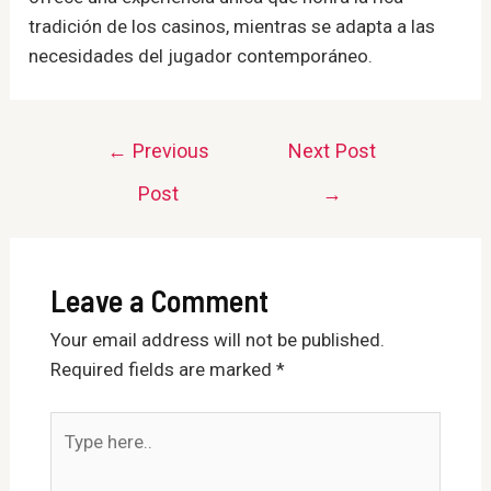
tradición de los casinos, mientras se adapta a las
necesidades del jugador contemporáneo.
Post
←
Previous
Next Post
navigation
Post
→
Leave a Comment
Your email address will not be published.
Required fields are marked
*
Type
here..