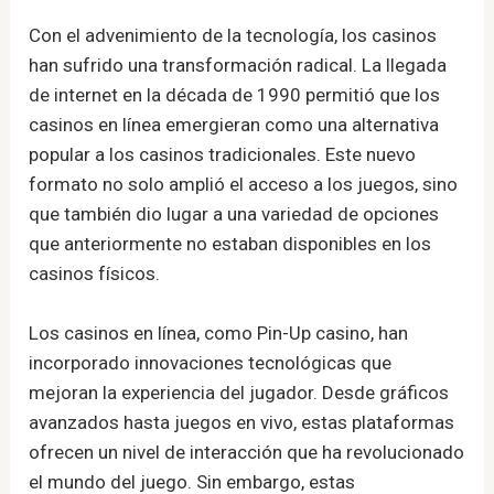
Con el advenimiento de la tecnología, los casinos
han sufrido una transformación radical. La llegada
de internet en la década de 1990 permitió que los
casinos en línea emergieran como una alternativa
popular a los casinos tradicionales. Este nuevo
formato no solo amplió el acceso a los juegos, sino
que también dio lugar a una variedad de opciones
que anteriormente no estaban disponibles en los
casinos físicos.
Los casinos en línea, como Pin-Up casino, han
incorporado innovaciones tecnológicas que
mejoran la experiencia del jugador. Desde gráficos
avanzados hasta juegos en vivo, estas plataformas
ofrecen un nivel de interacción que ha revolucionado
el mundo del juego. Sin embargo, estas