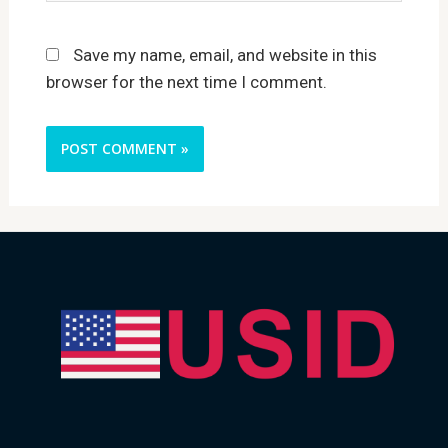
Save my name, email, and website in this
browser for the next time I comment.