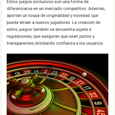
Estos juegos exclusivos son una forma de
diferenciarse en un mercado competitivo. Además,
aportan un toque de originalidad y novedad que
puede atraer a nuevos jugadores. La creación de
estos juegos también se encuentra sujeta a
regulaciones, que aseguran que sean justos y
transparentes, brindando confianza a los usuarios.