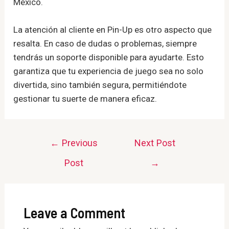
México.
La atención al cliente en Pin-Up es otro aspecto que
resalta. En caso de dudas o problemas, siempre
tendrás un soporte disponible para ayudarte. Esto
garantiza que tu experiencia de juego sea no solo
divertida, sino también segura, permitiéndote
gestionar tu suerte de manera eficaz.
Post
←
Previous
Next Post
navigation
Post
→
Leave a Comment