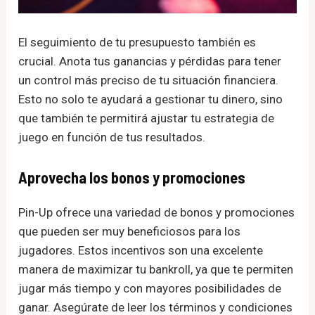
El seguimiento de tu presupuesto también es
crucial. Anota tus ganancias y pérdidas para tener
un control más preciso de tu situación financiera.
Esto no solo te ayudará a gestionar tu dinero, sino
que también te permitirá ajustar tu estrategia de
juego en función de tus resultados.
Aprovecha los bonos y promociones
Pin-Up ofrece una variedad de bonos y promociones
que pueden ser muy beneficiosos para los
jugadores. Estos incentivos son una excelente
manera de maximizar tu bankroll, ya que te permiten
jugar más tiempo y con mayores posibilidades de
ganar. Asegúrate de leer los términos y condiciones