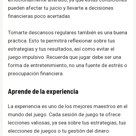
pueden afectar tu juicio y llevarte a decisiones
financieras poco acertadas.
Tomarte descansos regulares también es una buena
práctica. Esto te permitirá reflexionar sobre tus
estrategias y tus resultados, así como evitar el
juego impulsivo. Recuerda que jugar debe ser una
forma de entretenimiento, no una fuente de estrés o
preocupación financiera.
Aprende de la experiencia
La experiencia es uno de los mejores maestros en el
mundo del juego. Cada sesión de juego te ofrece
lecciones valiosas, ya sea sobre tus estrategias, tus
elecciones de juegos o tu gestión del dinero.