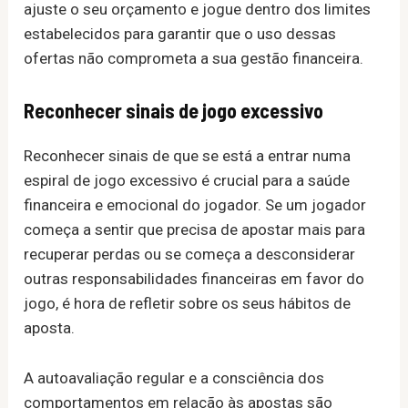
ajuste o seu orçamento e jogue dentro dos limites
estabelecidos para garantir que o uso dessas
ofertas não comprometa a sua gestão financeira.
Reconhecer sinais de jogo excessivo
Reconhecer sinais de que se está a entrar numa
espiral de jogo excessivo é crucial para a saúde
financeira e emocional do jogador. Se um jogador
começa a sentir que precisa de apostar mais para
recuperar perdas ou se começa a desconsiderar
outras responsabilidades financeiras em favor do
jogo, é hora de refletir sobre os seus hábitos de
aposta.
A autoavaliação regular e a consciência dos
comportamentos em relação às apostas são