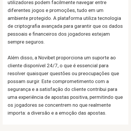
utilizadores podem facilmente navegar entre
diferentes jogos e promoções, tudo em um
ambiente protegido. A plataforma utiliza tecnologia
de criptografia avançada para garantir que os dados
pessoais e financeiros dos jogadores estejam
sempre seguros.
Além disso, a Novibet proporciona um suporte ao
cliente disponível 24/7, o que é essencial para
resolver quaisquer questões ou preocupações que
possam surgir. Este comprometimento com a
segurança e a satisfação do cliente contribui para
uma experiência de apostas positiva, permitindo que
os jogadores se concentrem no que realmente
importa: a diversão e a emoção das apostas.