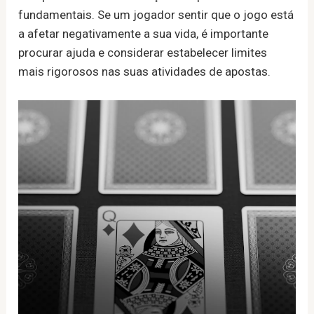
fundamentais. Se um jogador sentir que o jogo está
a afetar negativamente a sua vida, é importante
procurar ajuda e considerar estabelecer limites
mais rigorosos nas suas atividades de apostas.