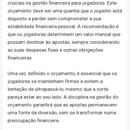
cruciais na gestão financeira para jogadores. Este
orçamento deve ser uma quantia que o jogador está
disposto a perder sem comprometer a sua
estabilidade financeira pessoal. A recomendação é
que os jogadores determinem um valor mensal que
possam destinar às apostas, sempre considerando
as suas despesas fixas e outras obrigações
financeiras.
Uma vez definido o orçamento, é essencial que os
jogadores se mantenham firmes e evitem a
tentação de ultrapassá-lo, mesmo que a sorte
pareça estar ao seu lado. A disciplina na gestão do
orçamento garantirá que as apostas permanecem
uma fonte de diversão, sem se transformar numa
preocupação financeira.