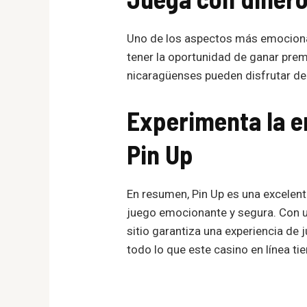
Uno de los aspectos más emocionant
tener la oportunidad de ganar prem
nicaragüenses pueden disfrutar de
Experimenta la e
Pin Up
En resumen, Pin Up es una excelent
juego emocionante y segura. Con un
sitio garantiza una experiencia de 
todo lo que este casino en línea ti