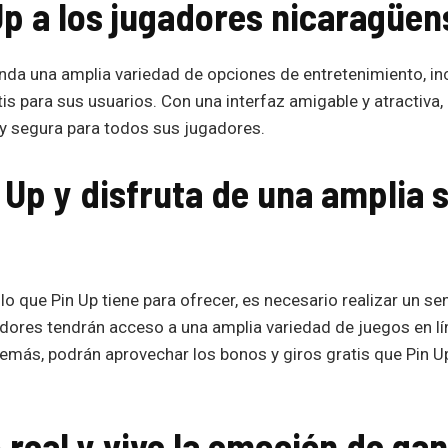
Up a los jugadores nicaragüe
rinda una amplia variedad de opciones de entretenimiento, 
is para sus usuarios. Con una interfaz amigable y atractiva, 
y segura para todos sus jugadores.
 Up y disfruta de una amplia 
o que Pin Up tiene para ofrecer, es necesario realizar un sen
adores tendrán acceso a una amplia variedad de juegos en l
emás, podrán aprovechar los bonos y giros gratis que Pin U
real y vive la emoción de gan