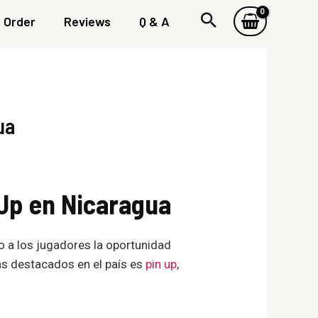
Order
Reviews
Q & A
ua
 Up en Nicaragua
o a los jugadores la oportunidad
ás destacados en el país es
pin up
,