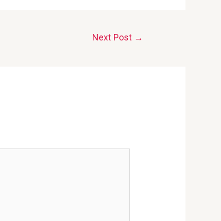
Next Post
→