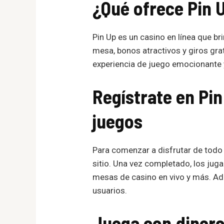
¿Qué ofrece Pin 
Pin Up es un casino en línea que b
mesa, bonos atractivos y giros grat
experiencia de juego emocionante 
Regístrate en Pin
juegos
Para comenzar a disfrutar de todo l
sitio. Una vez completado, los jug
mesas de casino en vivo y más. Ad
usuarios.
Juega con dinero 