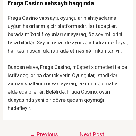
Fraga Casino vebsaytı haqqında
Fraga Casino vebsaytı, oyunçuların ehtiyaclarına
uyğun hazırlanmış bir platformadır. İstifadəçilər,
burada müxtəlif oyunları sınayaraq, öz sevimlilərini
tapa bilərlər. Saytın rahat dizaynı və intuitiv interfeysi,
hər kəsin asanlıqla istifadə etməsinə imkan tanıyır.
Bundan əlavə, Fraga Casino, müştəri xidmətləri ilə də
istifadəçilərinə dəstək verir. Oyunçular, istədikləri
zaman suallarını ünvanlayaraq, lazımi məlumatları
əldə edə bilərlər. Beləliklə, Fraga Casino, oyun
dünyasında yeni bir dövrə qədəm qoymağı
hədəfləyir.
Post
←
Previous
Next Post