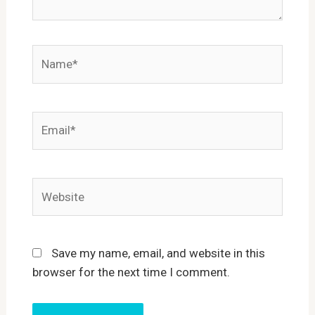
Name*
Email*
Website
Save my name, email, and website in this
browser for the next time I comment.