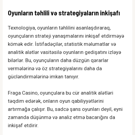
Oyunların təhlili və strategiyaların inkişafı
Texnologiya, oyunların təhlilini asanlaşdıraraq,
oyunçuların strateji yanaşmalarını inkişaf etdirməyə
kömək edir. İstifadəçilər, statistik məlumatlar və
analitik alətlər vasitəsilə oyunların gedişatını izləyə
bilərlər. Bu, oyunçuların daha düzgün qərarlar
vermələrinə və öz strategiyalarını daha da
gücləndirmələrinə imkan tanıyır.
Fraga Casino, oyunçulara bu cür analitik alətləri
təqdim edərək, onların oyun qabiliyyətlərini
artırmağa çalışır. Bu, sadcə şans oyunları deyil, eyni
zamanda düşünmə və analiz etmə bacarığını da
inkişaf etdirir.