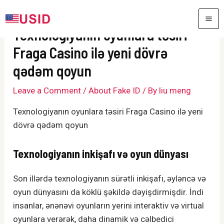
Skip
to
MA
Texnologiyanın oyunlara təsiri
content
ME
Fraga Casino ilə yeni dövrə
qədəm qoyun
Leave a Comment
/
About Fake ID
/ By
liu meng
Texnologiyanın oyunlara təsiri Fraga Casino ilə yeni
dövrə qədəm qoyun
Texnologiyanın inkişafı və oyun dünyası
Son illərdə texnologiyanın sürətli inkişafı, əyləncə və
oyun dünyasını da köklü şəkildə dəyişdirmişdir. İndi
insanlar, ənənəvi oyunların yerini interaktiv və virtual
oyunlara verərək, daha dinamik və cəlbedici