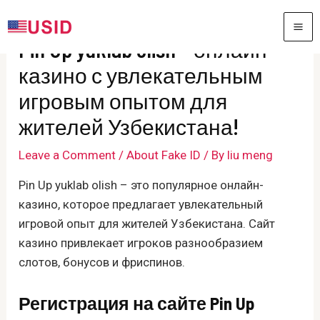
Skip
to
MA
Pin Up yuklab olish – онлайн-
content
ME
казино с увлекательным
игровым опытом для
жителей Узбекистана!
Leave a Comment
/
About Fake ID
/ By
liu meng
Pin Up yuklab olish – это популярное онлайн-
казино, которое предлагает увлекательный
игровой опыт для жителей Узбекистана. Сайт
казино привлекает игроков разнообразием
слотов, бонусов и фриспинов.
Регистрация на сайте Pin Up