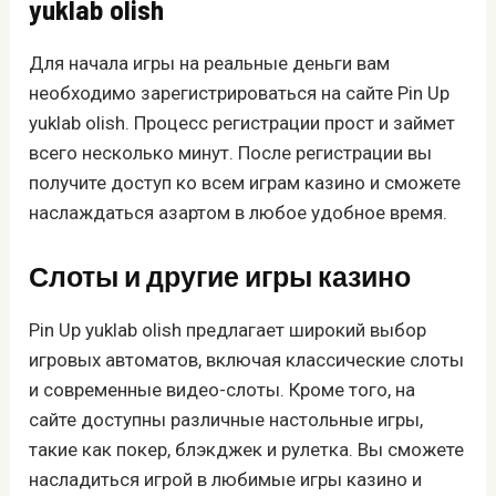
yuklab olish
Для начала игры на реальные деньги вам
необходимо зарегистрироваться на сайте Pin Up
yuklab olish. Процесс регистрации прост и займет
всего несколько минут. После регистрации вы
получите доступ ко всем играм казино и сможете
наслаждаться азартом в любое удобное время.
Слоты и другие игры казино
Pin Up yuklab olish предлагает широкий выбор
игровых автоматов, включая классические слоты
и современные видео-слоты. Кроме того, на
сайте доступны различные настольные игры,
такие как покер, блэкджек и рулетка. Вы сможете
насладиться игрой в любимые игры казино и