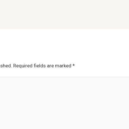
ished.
Required fields are marked
*