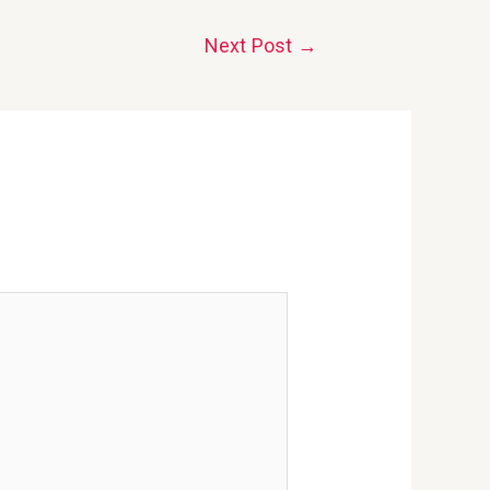
Next Post
→