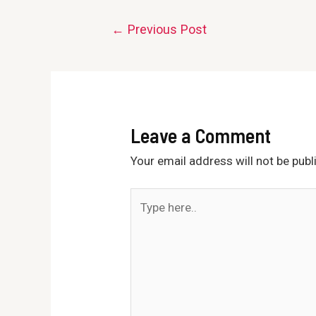
Post
←
Previous Post
navigation
Leave a Comment
Your email address will not be publ
Type
here..