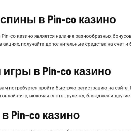
пины в Pin-co казино
Pin-co казино является наличие разнообразных бонусов
в акциях, получайте дополнительные средства на счет и
 игры в Pin-co казино
 вам потребуется пройти быструю регистрацию на сайте.
нлайн-игр, включая слоты, рулетку, блэкджек и другие
в Pin-co казино