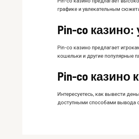
Pin-co казино предлагает высо
графике и увлекательным сюжета
Pin-co казино
Pin-co казино предлагает игрок
кошельки и другие популярные п
Pin-co казино
Интересуетесь, как вывести день
доступными способами вывода с