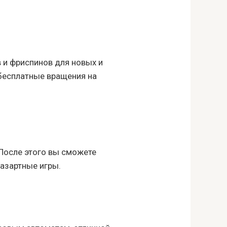
 и фриспинов для новых и
 бесплатные вращения на
 После этого вы сможете
 азартные игры.