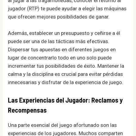
al jugar a las tragamonedas, conocer el retorno al
jugador (RTP) te puede ayudar a elegir las máquinas
que ofrecen mejores posibilidades de ganar.
Además, establecer un presupuesto y ceñirse a él
puede ser una de las tácticas más efectivas.
Dispersar tus apuestas en diferentes juegos en
lugar de concentrarlo todo en uno solo puede
incrementar tus posibilidades de éxito. Mantener la
calma y la disciplina es crucial para evitar pérdidas
innecesarias y disfrutar de la experiencia de juego.
Las Experiencias del Jugador: Reclamos y
Recompensas
Una parte esencial del juego afortunado son las
experiencias de los jugadores. Muchos comparten