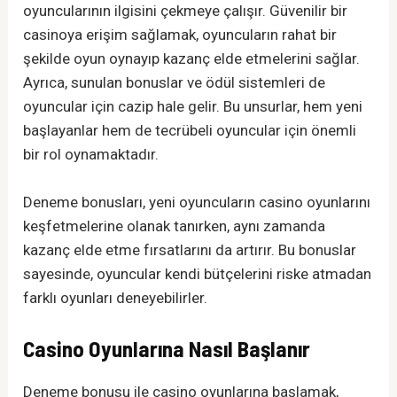
oyuncularının ilgisini çekmeye çalışır. Güvenilir bir
casinoya erişim sağlamak, oyuncuların rahat bir
şekilde oyun oynayıp kazanç elde etmelerini sağlar.
Ayrıca, sunulan bonuslar ve ödül sistemleri de
oyuncular için cazip hale gelir. Bu unsurlar, hem yeni
başlayanlar hem de tecrübeli oyuncular için önemli
bir rol oynamaktadır.
Deneme bonusları, yeni oyuncuların casino oyunlarını
keşfetmelerine olanak tanırken, aynı zamanda
kazanç elde etme fırsatlarını da artırır. Bu bonuslar
sayesinde, oyuncular kendi bütçelerini riske atmadan
farklı oyunları deneyebilirler.
Casino Oyunlarına Nasıl Başlanır
Deneme bonusu ile casino oyunlarına başlamak,