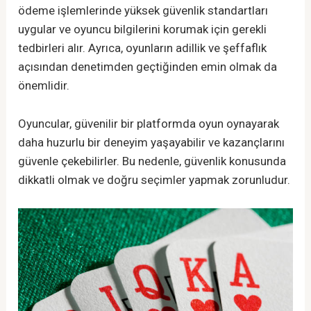
ödeme işlemlerinde yüksek güvenlik standartları
uygular ve oyuncu bilgilerini korumak için gerekli
tedbirleri alır. Ayrıca, oyunların adillik ve şeffaflık
açısından denetimden geçtiğinden emin olmak da
önemlidir.
Oyuncular, güvenilir bir platformda oyun oynayarak
daha huzurlu bir deneyim yaşayabilir ve kazançlarını
güvenle çekebilirler. Bu nedenle, güvenlik konusunda
dikkatli olmak ve doğru seçimler yapmak zorunludur.