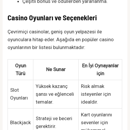
Çeşitli bonus ve ödüllerden yararlanma.
Casino Oyunları ve Seçenekleri
Çevrimiçi casinolar, geniş oyun yelpazesi ile
oyunculara hitap eder. Aşağıda en popüler casino
oyunlarının bir listesi bulunmaktadır:
Oyun
En İyi Oynayanlar
Ne Sunar
Türü
için
Yüksek kazanç
Risk almak
Slot
şansı ve eğlenceli
isteyenler için
Oyunları
temalar.
idealdir.
Kart oyunlarını
Strateji ve beceri
Blackjack
sevenler için
gerektirir.