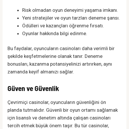
Risk olmadan oyun deneyimi yaşama imkanı.
Yeni stratejiler ve oyun tarzları deneme şansı.
Ödülleri ve kazançları öğrenme fırsatı.
Oyunlar hakkında bilgi edinme.
Bu faydalar, oyuncuların casinoları daha verimli bir
şekilde keşfetmelerine olanak tanır. Deneme
bonusları, kazanma potansiyelinizi artırırken, aynı
zamanda keyif almanızı sağlar.
Güven ve Güvenlik
Çevrimiçi casinolar, oyuncuların güvenliğini ön
planda tutmalıdır. Güvenli bir oyun ortamı sağlamak
için lisanslı ve denetim altında çalışan casinoları
tercih etmek büyük önem taşır. Bu tür casinolar,