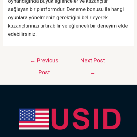
oynandığında büyük eğlenceler ve kazançlar
sağlayan bir platformdur. Deneme bonusu ile hangi
oyunlara yönelmeniz gerektiğini belirleyerek
kazançlarınızı artırabilir ve eğlenceli bir deneyim elde
edebilirsiniz.
Post
←
Previous
Next Post
navigation
Post
→