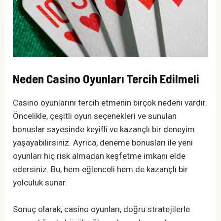
Neden Casino Oyunları Tercih Edilmeli
Casino oyunlarını tercih etmenin birçok nedeni vardır.
Öncelikle, çeşitli oyun seçenekleri ve sunulan
bonuslar sayesinde keyifli ve kazançlı bir deneyim
yaşayabilirsiniz. Ayrıca, deneme bonusları ile yeni
oyunları hiç risk almadan keşfetme imkanı elde
edersiniz. Bu, hem eğlenceli hem de kazançlı bir
yolculuk sunar.
Sonuç olarak, casino oyunları, doğru stratejilerle