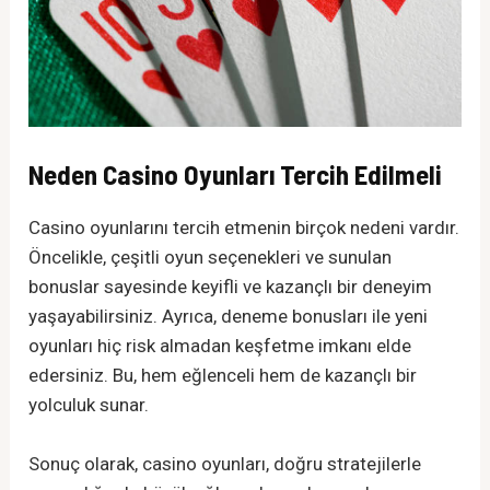
Neden Casino Oyunları Tercih Edilmeli
Casino oyunlarını tercih etmenin birçok nedeni vardır.
Öncelikle, çeşitli oyun seçenekleri ve sunulan
bonuslar sayesinde keyifli ve kazançlı bir deneyim
yaşayabilirsiniz. Ayrıca, deneme bonusları ile yeni
oyunları hiç risk almadan keşfetme imkanı elde
edersiniz. Bu, hem eğlenceli hem de kazançlı bir
yolculuk sunar.
Sonuç olarak, casino oyunları, doğru stratejilerle