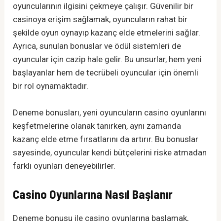
oyuncularının ilgisini çekmeye çalışır. Güvenilir bir
casinoya erişim sağlamak, oyuncuların rahat bir
şekilde oyun oynayıp kazanç elde etmelerini sağlar.
Ayrıca, sunulan bonuslar ve ödül sistemleri de
oyuncular için cazip hale gelir. Bu unsurlar, hem yeni
başlayanlar hem de tecrübeli oyuncular için önemli
bir rol oynamaktadır.
Deneme bonusları, yeni oyuncuların casino oyunlarını
keşfetmelerine olanak tanırken, aynı zamanda
kazanç elde etme fırsatlarını da artırır. Bu bonuslar
sayesinde, oyuncular kendi bütçelerini riske atmadan
farklı oyunları deneyebilirler.
Casino Oyunlarına Nasıl Başlanır
Deneme bonusu ile casino oyunlarına başlamak,