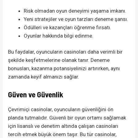
Risk olmadan oyun deneyimi yaşama imkanı.
Yeni stratejiler ve oyun tarzları deneme şansı.
Ödülleri ve kazançları öğrenme fırsatı.
Oyunlar hakkında bilgi edinme.
Bu faydalar, oyuncuların casinoları daha verimli bir
şekilde keşfetmelerine olanak tanır. Deneme
bonusları, kazanma potansiyelinizi artırırken, aynı
zamanda keyif almanızı sağlar.
Güven ve Güvenlik
Çevrimiçi casinolar, oyuncuların güvenliğini ön
planda tutmalıdır. Güvenli bir oyun ortamı sağlamak
için lisanslı ve denetim altında çalışan casinoları
tercih etmek büyük önem taşır. Bu tür casinolar,