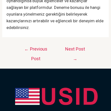
oynandığında büyük eğlenceler ve kazançlar
sağlayan bir platformdur. Deneme bonusu ile hangi
oyunlara yönelmeniz gerektiğini belirleyerek
kazançlarınızı artırabilir ve eğlenceli bir deneyim elde
edebilirsiniz.
Post
←
Previous
Next Post
navigation
Post
→