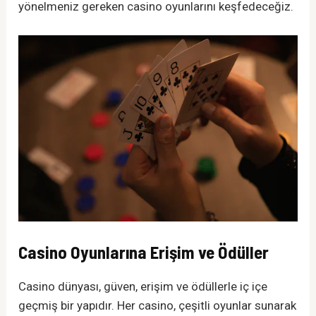
yönelmeniz gereken casino oyunlarını keşfedeceğiz.
Casino Oyunlarına Erişim ve Ödüller
Casino dünyası, güven, erişim ve ödüllerle iç içe
geçmiş bir yapıdır. Her casino, çeşitli oyunlar sunarak