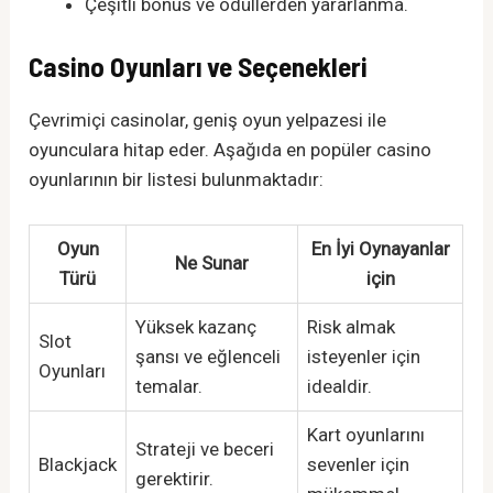
Çeşitli bonus ve ödüllerden yararlanma.
Casino Oyunları ve Seçenekleri
Çevrimiçi casinolar, geniş oyun yelpazesi ile
oyunculara hitap eder. Aşağıda en popüler casino
oyunlarının bir listesi bulunmaktadır:
Oyun
En İyi Oynayanlar
Ne Sunar
Türü
için
Yüksek kazanç
Risk almak
Slot
şansı ve eğlenceli
isteyenler için
Oyunları
temalar.
idealdir.
Kart oyunlarını
Strateji ve beceri
Blackjack
sevenler için
gerektirir.