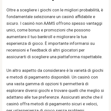
Oltre a scegliere i giochi con le migliori probabilità, è
fondamentale selezionare un casinò affidabile e
sicuro. I casinò non AAMS offrono spesso vantaggi
unici, come bonus e promozioni che possono
aumentare il tuo bankroll e migliorare la tua
esperienza di gioco. È importante informarsi su
recensioni e feedback di altri giocatori per
assicurarti di scegliere una piattaforma rispettabile.
Un altro aspetto da considerare è la varietà di giochi
e metodi di pagamento disponibili. Un casinò con
una vasta gamma di opzioni ti permetterà di
esplorare diversi giochi e trovare quelli che meglio si
adattano alle tue preferenze. Assicurati anche che il
casinò offra metodi di pagamento sicuri e veloci,
per un’esperienza di gioco senza problemi.