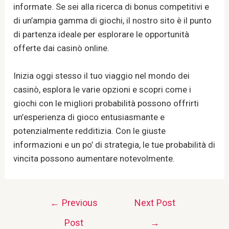
informate. Se sei alla ricerca di bonus competitivi e
di un’ampia gamma di giochi, il nostro sito è il punto
di partenza ideale per esplorare le opportunità
offerte dai casinò online.
Inizia oggi stesso il tuo viaggio nel mondo dei
casinò, esplora le varie opzioni e scopri come i
giochi con le migliori probabilità possono offrirti
un’esperienza di gioco entusiasmante e
potenzialmente redditizia. Con le giuste
informazioni e un po’ di strategia, le tue probabilità di
vincita possono aumentare notevolmente.
Post
←
Previous
Next Post
navigation
Post
→