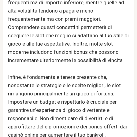
frequenti ma di importo inferiore, mentre quelle ad
alta volatilità tendono a pagare meno
frequentemente ma con premi maggiori.
Comprendere questi concetti ti permetterà di
scegliere le slot che meglio si adattano al tuo stile di
gioco e alle tue aspettative. Inoltre, molte slot
moderne includono funzioni bonus che possono
incrementare ulteriormente le possibilità di vincita.
Infine, è fondamentale tenere presente che,
nonostante le strategie e le scelte migliori, le slot
rimangono principalmente un gioco di fortuna.
Impostare un budget e rispettarlo è cruciale per
garantire un’esperienza di gioco divertente e
responsabile. Non dimenticare di divertirti e di
approfittare delle promozioni e dei bonus offerti dai
casinò online per aumentare il tuo bankroll.