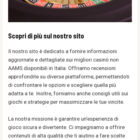
Scopri di più sul nostro sito
Il nostro sito è dedicato a fornire informazioni
aggiornate e dettagliate sui migliori casinò non
AAMS disponibili in Italia. Offriamo recensioni
approfondite su diverse piattaforme, permettendoti
di confrontare le opzioni e scegliere quella più
adatta a te. Inoltre, forniamo anche consigli utili sui
giochi e strategie per massimizzare le tue vincite.
La nostra missione è garantire un’esperienza di
gioco sicura e divertente. Ci impegniamo a offrire
contenuti di alta qualità che ti aiutino a fare scelte