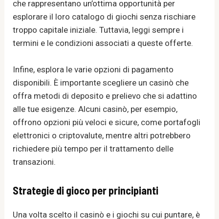
che rappresentano un’ottima opportunità per
esplorare il loro catalogo di giochi senza rischiare
troppo capitale iniziale. Tuttavia, leggi sempre i
termini e le condizioni associati a queste offerte.
Infine, esplora le varie opzioni di pagamento
disponibili. È importante scegliere un casinò che
offra metodi di deposito e prelievo che si adattino
alle tue esigenze. Alcuni casinò, per esempio,
offrono opzioni più veloci e sicure, come portafogli
elettronici o criptovalute, mentre altri potrebbero
richiedere più tempo per il trattamento delle
transazioni.
Strategie di gioco per principianti
Una volta scelto il casinò e i giochi su cui puntare, è