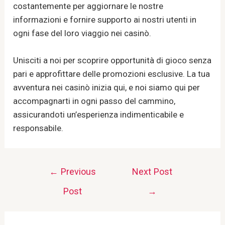
costantemente per aggiornare le nostre
informazioni e fornire supporto ai nostri utenti in
ogni fase del loro viaggio nei casinò.
Unisciti a noi per scoprire opportunità di gioco senza
pari e approfittare delle promozioni esclusive. La tua
avventura nei casinò inizia qui, e noi siamo qui per
accompagnarti in ogni passo del cammino,
assicurandoti un’esperienza indimenticabile e
responsabile.
Post
←
Previous
Next Post
navigation
Post
→