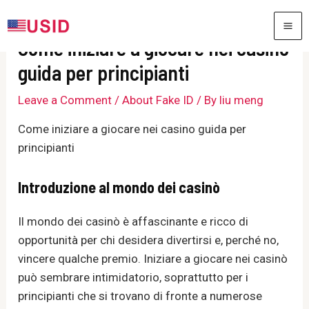
Skip
to
MA
Come iniziare a giocare nei casino
content
ME
guida per principianti
Leave a Comment
/
About Fake ID
/ By
liu meng
Come iniziare a giocare nei casino guida per
principianti
Introduzione al mondo dei casinò
Il mondo dei casinò è affascinante e ricco di
opportunità per chi desidera divertirsi e, perché no,
vincere qualche premio. Iniziare a giocare nei casinò
può sembrare intimidatorio, soprattutto per i
principianti che si trovano di fronte a numerose