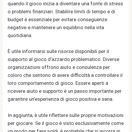
quando il gioco inizia a diventare una fonte di stress
o problemi finanziari. Stabilire limiti di tempo e di
budget è essenziale per evitare conseguenze
negative e mantenere un equilibrio nella vita
quotidiana.
È utile informarsi sulle risorse disponibili per il
supporto al gioco d’azzardo problematico. Diverse
organizzazioni offrono aiuto e consulenza per
coloro che sentono di avere difficoltà a controllare il
loro comportamento di gioco. Essere aperti a
ricevere aiuto e supporto è un passo importante per
garantire un’esperienza di gioco positiva e sana.
In aggiunta, è utile riflettere sulle proprie motivazioni
per giocare. Se il gioco è visto esclusivamente come
un modo per fare soldi, è probabile che si incorra in