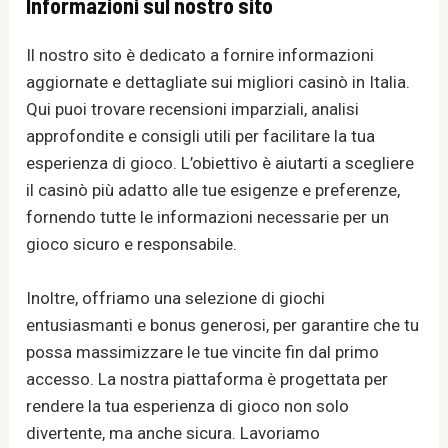
Informazioni sul nostro sito
Il nostro sito è dedicato a fornire informazioni
aggiornate e dettagliate sui migliori casinò in Italia.
Qui puoi trovare recensioni imparziali, analisi
approfondite e consigli utili per facilitare la tua
esperienza di gioco. L’obiettivo è aiutarti a scegliere
il casinò più adatto alle tue esigenze e preferenze,
fornendo tutte le informazioni necessarie per un
gioco sicuro e responsabile.
Inoltre, offriamo una selezione di giochi
entusiasmanti e bonus generosi, per garantire che tu
possa massimizzare le tue vincite fin dal primo
accesso. La nostra piattaforma è progettata per
rendere la tua esperienza di gioco non solo
divertente, ma anche sicura. Lavoriamo