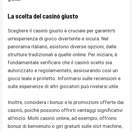
La scelta del casinò giusto
Scegliere il casinò giusto è cruciale per garantirti
un’esperienza di gioco divertente e sicura. Nel
panorama italiano, esistono diverse opzioni, dalle
strutture tradizionali a quelle online. Per iniziare, è
fondamentale verificare che il casinò scelto sia
autorizzato e regolamentato, assicurando così un
gioco leale e protetto. Informarsi sulle recensioni e
sulle esperienze di altri giocatori può rivelarsi utile.
Inoltre, considera i bonus e le promozioni offerte dai
casinò, poiché possono offrirti vantaggi significativi
all’inizio. Molti casinò online, ad esempio, offrono
bonus di benvenuto o giri gratuiti sulle slot machine,