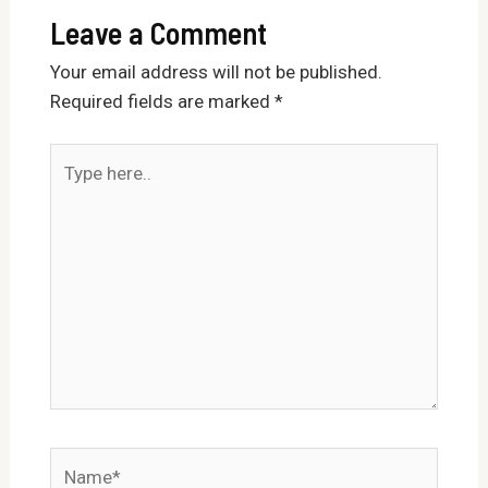
Leave a Comment
Your email address will not be published.
Required fields are marked
*
Type
here..
Name*