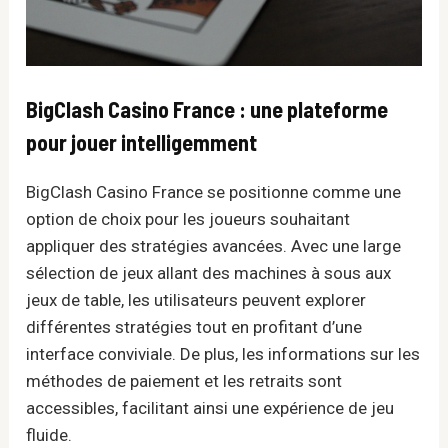
BigClash Casino France : une plateforme
pour jouer intelligemment
BigClash Casino France se positionne comme une
option de choix pour les joueurs souhaitant
appliquer des stratégies avancées. Avec une large
sélection de jeux allant des machines à sous aux
jeux de table, les utilisateurs peuvent explorer
différentes stratégies tout en profitant d’une
interface conviviale. De plus, les informations sur les
méthodes de paiement et les retraits sont
accessibles, facilitant ainsi une expérience de jeu
fluide.