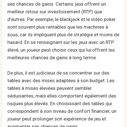
ses chances de gains. Certains jeux offrent un
meilleur retour sur investissement (RTP) que
d’autres. Par exemple, le blackjack et le vidéo poker
sont souvent plus rentables que les machines à
sous, car ils impliquent plus de stratégie et moins de
hasard. En se renseignant sur les jeux avec un RTP
élevé, un joueur peut choisir ceux qui lui offrent les
meilleures chances de gains à long terme.
De plus, il est judicieux de se concentrer sur des
tables avec des mises adaptées à son budget. Les
tables à mises élevées peuvent sembler
séduisantes, mais elles comportent également des
risques plus élevés. En choisissant des tables qui
correspondent à son niveau de confort financier, un
joueur peut prolonger son expérience de jeu et
augmenter ses chances de gains.