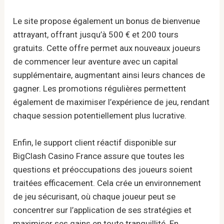
Le site propose également un bonus de bienvenue
attrayant, offrant jusqu’à 500 € et 200 tours
gratuits. Cette offre permet aux nouveaux joueurs
de commencer leur aventure avec un capital
supplémentaire, augmentant ainsi leurs chances de
gagner. Les promotions régulières permettent
également de maximiser l’expérience de jeu, rendant
chaque session potentiellement plus lucrative.
Enfin, le support client réactif disponible sur
BigClash Casino France assure que toutes les
questions et préoccupations des joueurs soient
traitées efficacement. Cela crée un environnement
de jeu sécurisant, où chaque joueur peut se
concentrer sur l’application de ses stratégies et
maximiser ses gains en toute tranquillité. En