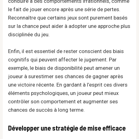
conduire à des comportements irrationnels, comme
le fait de jouer encore après une série de pertes.
Reconnaître que certains jeux sont purement basés
sur la chance peut aider à adopter une approche plus
disciplinée du jeu.
Enfin, il est essentiel de rester conscient des biais
cognitifs qui peuvent affecter le jugement. Par
exemple, le biais de disponibilité peut amener un
joueur à surestimer ses chances de gagner après
une victoire récente. En gardant à l’esprit ces divers
éléments psychologiques, un joueur peut mieux
contrôler son comportement et augmenter ses
chances de succès à long terme.
Développer une stratégie de mise efficace