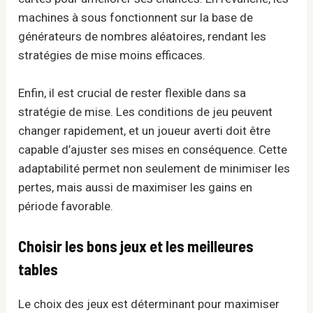
machines à sous fonctionnent sur la base de
générateurs de nombres aléatoires, rendant les
stratégies de mise moins efficaces.
Enfin, il est crucial de rester flexible dans sa
stratégie de mise. Les conditions de jeu peuvent
changer rapidement, et un joueur averti doit être
capable d’ajuster ses mises en conséquence. Cette
adaptabilité permet non seulement de minimiser les
pertes, mais aussi de maximiser les gains en
période favorable.
Choisir les bons jeux et les meilleures
tables
Le choix des jeux est déterminant pour maximiser