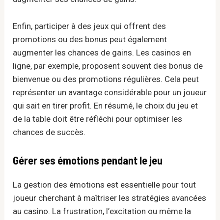
Enfin, participer à des jeux qui offrent des
promotions ou des bonus peut également
augmenter les chances de gains. Les casinos en
ligne, par exemple, proposent souvent des bonus de
bienvenue ou des promotions régulières. Cela peut
représenter un avantage considérable pour un joueur
qui sait en tirer profit. En résumé, le choix du jeu et
de la table doit être réfléchi pour optimiser les
chances de succès.
Gérer ses émotions pendant le jeu
La gestion des émotions est essentielle pour tout
joueur cherchant à maîtriser les stratégies avancées
au casino. La frustration, l’excitation ou même la