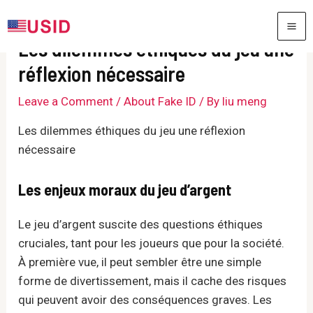
Skip
to
MA
Les dilemmes éthiques du jeu une
content
ME
réflexion nécessaire
Leave a Comment
/
About Fake ID
/ By
liu meng
Les dilemmes éthiques du jeu une réflexion
nécessaire
Les enjeux moraux du jeu d’argent
Le jeu d’argent suscite des questions éthiques
cruciales, tant pour les joueurs que pour la société.
À première vue, il peut sembler être une simple
forme de divertissement, mais il cache des risques
qui peuvent avoir des conséquences graves. Les