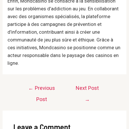
Enfin, Mondcasino se consacre à la sensibilisation
sur les problèmes d’addiction au jeu. En collaborant
avec des organismes spécialisés, la plateforme
participe à des campagnes de prévention et
d’information, contribuant ainsi à créer une
communauté de jeu plus sûre et éthique. Grâce à
ces initiatives, Mondcasino se positionne comme un
acteur responsable dans le paysage des casinos en
ligne.
Post
←
Previous
Next Post
navigation
Post
→
Leave a Comment