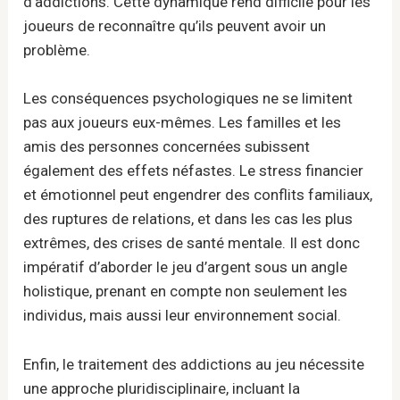
d’addictions. Cette dynamique rend difficile pour les
joueurs de reconnaître qu’ils peuvent avoir un
problème.
Les conséquences psychologiques ne se limitent
pas aux joueurs eux-mêmes. Les familles et les
amis des personnes concernées subissent
également des effets néfastes. Le stress financier
et émotionnel peut engendrer des conflits familiaux,
des ruptures de relations, et dans les cas les plus
extrêmes, des crises de santé mentale. Il est donc
impératif d’aborder le jeu d’argent sous un angle
holistique, prenant en compte non seulement les
individus, mais aussi leur environnement social.
Enfin, le traitement des addictions au jeu nécessite
une approche pluridisciplinaire, incluant la