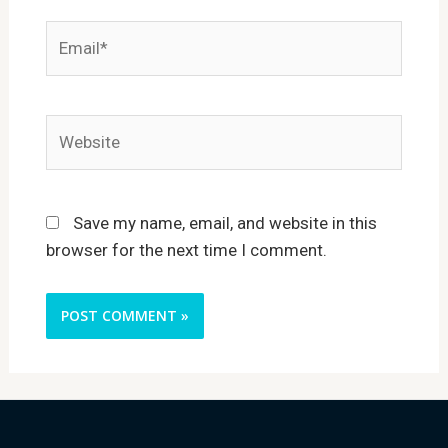
Email*
Website
Save my name, email, and website in this
browser for the next time I comment.