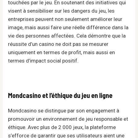
touchées par le jeu. En soutenant des initiatives qui
visent à sensibiliser sur les dangers du jeu, les
entreprises peuvent non seulement améliorer leur
image, mais aussi faire une réelle différence dans la
vie des personnes affectées. Cela démontre que la
réussite d’un casino ne doit pas se mesurer
uniquement en termes de profit, mais aussi en
termes d’impact social positif.
Mondcasino et l’éthique du jeu en ligne
Mondcasino se distingue par son engagement à
promouvoir un environnement de jeu responsable et
éthique. Avec plus de 2 000 jeux, la plateforme
s’efforce de garantir que ses utilisateurs aient une