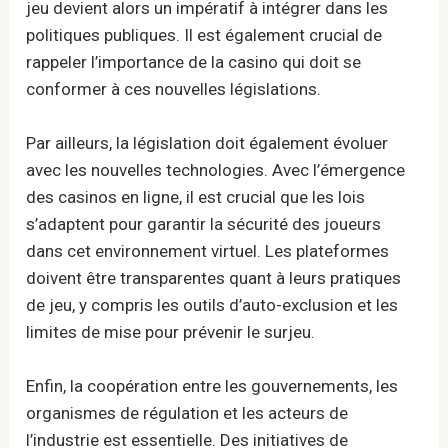
jeu devient alors un impératif à intégrer dans les
politiques publiques. Il est également crucial de
rappeler l’importance de la casino qui doit se
conformer à ces nouvelles législations.
Par ailleurs, la législation doit également évoluer
avec les nouvelles technologies. Avec l’émergence
des casinos en ligne, il est crucial que les lois
s’adaptent pour garantir la sécurité des joueurs
dans cet environnement virtuel. Les plateformes
doivent être transparentes quant à leurs pratiques
de jeu, y compris les outils d’auto-exclusion et les
limites de mise pour prévenir le surjeu.
Enfin, la coopération entre les gouvernements, les
organismes de régulation et les acteurs de
l’industrie est essentielle. Des initiatives de