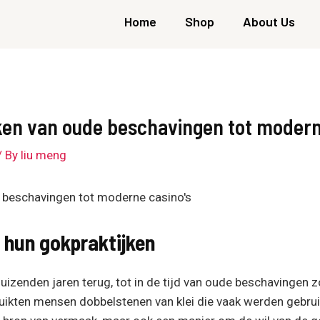
Home
Shop
About Us
ken van oude beschavingen tot modern
/ By
liu meng
 beschavingen tot moderne casino's
 hun gokpraktijken
uizenden jaren terug, tot in de tijd van oude beschavingen
kten mensen dobbelstenen van klei die vaak werden gebruikt