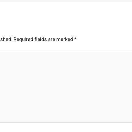
ished.
Required fields are marked
*