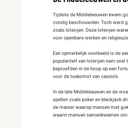
Tijdens de Middeleeuwen kwam gokke
zondig beschouwden. Toch werd gok
zoals loterijen. Deze loterijen wa
voor openbare werken en religieuze
Een opmerkelijk voorbeeld is de eer
populariteit van loterijen nam sne
beproefden in de hoop op een fortu
voor de toekomst van casino’s.
In de late Middeleeuwen en de vro
spellen zoals poker en blackjack d
de manier waarop mensen met gokken
waarin mensen samenkwamen om te