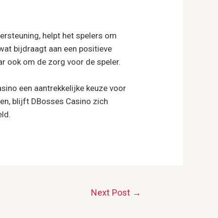
ersteuning, helpt het spelers om
 wat bijdraagt aan een positieve
aar ook om de zorg voor de speler.
sino een aantrekkelijke keuze voor
len, blijft DBosses Casino zich
ld.
Next Post
→