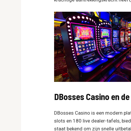
DBosses Casino en de
DBosses Casino is een modern plat
slots en 180 live dealer-tafels, bie
staat bekend om zijn snelle uitbeta