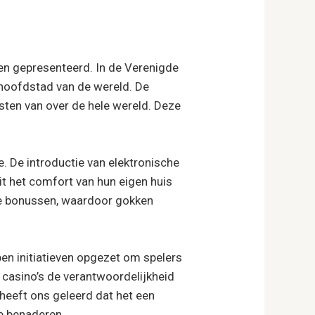
en gepresenteerd. In de Verenigde
khoofdstad van de wereld. De
sten van over de hele wereld. Deze
 De introductie van elektronische
t het comfort van hun eigen huis
jke bonussen, waardoor gokken
ben initiatieven opgezet om spelers
 casino’s de verantwoordelijkheid
eeft ons geleerd dat het een
te benaderen.