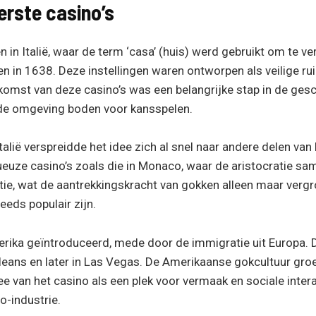
erste casino’s
 in Italië, waar de term ‘casa’ (huis) werd gebruikt om te v
ren in 1638. Deze instellingen waren ontworpen als veilige
st van deze casino’s was een belangrijke stap in de gesc
de omgeving boden voor kansspelen.
Italië verspreidde het idee zich al snel naar andere delen va
xueuze casino’s zoals die in Monaco, waar de aristocratie 
ie, wat de aantrekkingskracht van gokken alleen maar vergroo
eeds populair zijn.
rika geïntroduceerd, mede door de immigratie uit Europa. D
eans en later in Las Vegas. De Amerikaanse gokcultuur groe
dee van het casino als een plek voor vermaak en sociale inter
o-industrie.