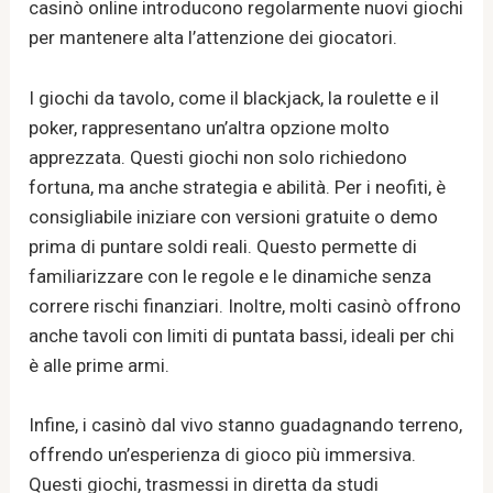
casinò online introducono regolarmente nuovi giochi
per mantenere alta l’attenzione dei giocatori.
I giochi da tavolo, come il blackjack, la roulette e il
poker, rappresentano un’altra opzione molto
apprezzata. Questi giochi non solo richiedono
fortuna, ma anche strategia e abilità. Per i neofiti, è
consigliabile iniziare con versioni gratuite o demo
prima di puntare soldi reali. Questo permette di
familiarizzare con le regole e le dinamiche senza
correre rischi finanziari. Inoltre, molti casinò offrono
anche tavoli con limiti di puntata bassi, ideali per chi
è alle prime armi.
Infine, i casinò dal vivo stanno guadagnando terreno,
offrendo un’esperienza di gioco più immersiva.
Questi giochi, trasmessi in diretta da studi