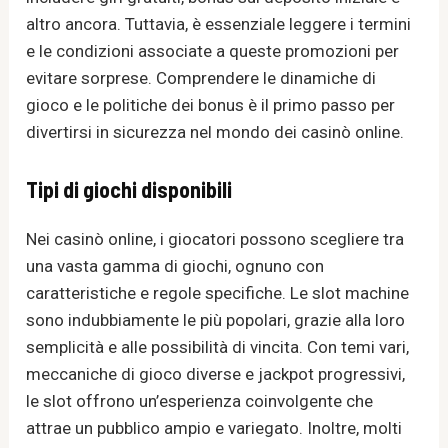
altro ancora. Tuttavia, è essenziale leggere i termini
e le condizioni associate a queste promozioni per
evitare sorprese. Comprendere le dinamiche di
gioco e le politiche dei bonus è il primo passo per
divertirsi in sicurezza nel mondo dei casinò online.
Tipi di giochi disponibili
Nei casinò online, i giocatori possono scegliere tra
una vasta gamma di giochi, ognuno con
caratteristiche e regole specifiche. Le slot machine
sono indubbiamente le più popolari, grazie alla loro
semplicità e alle possibilità di vincita. Con temi vari,
meccaniche di gioco diverse e jackpot progressivi,
le slot offrono un’esperienza coinvolgente che
attrae un pubblico ampio e variegato. Inoltre, molti