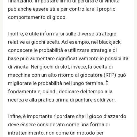
finanziario. Impostare limiti di perdita e di vincita
può anche essere utile per controllare il proprio
comportamento di gioco.
Inoltre, è utile informarsi sulle diverse strategie
relative ai giochi scelti. Ad esempio, nel blackjack,
conoscere le probabilità e utilizzare strategie di
base può aumentare significativamente le possibilità
di vincita. Nei giochi di slot, invece, la scelta di
macchine con un alto ritorno al giocatore (RTP) può
migliorare le probabilità nel lungo termine. È
fondamentale, quindi, dedicare del tempo alla
ricerca e alla pratica prima di puntare soldi veri.
Infine, è importante ricordare che il gioco d’azzardo
deve essere considerato come una forma di
intrattenimento, non come un metodo per