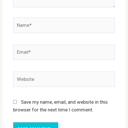
Name*
Email*
Website
Save my name, email, and website in this
browser for the next time I comment.