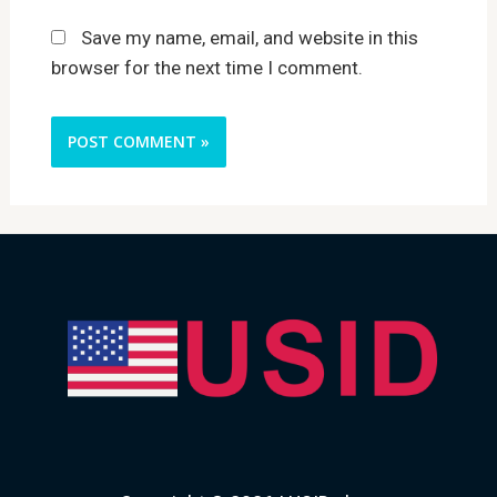
Save my name, email, and website in this
browser for the next time I comment.