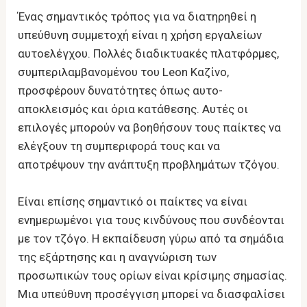
Ένας σημαντικός τρόπος για να διατηρηθεί η
υπεύθυνη συμμετοχή είναι η χρήση εργαλείων
αυτοελέγχου. Πολλές διαδικτυακές πλατφόρμες,
συμπεριλαμβανομένου του Leon Καζίνο,
προσφέρουν δυνατότητες όπως αυτο-
αποκλεισμός και όρια κατάθεσης. Αυτές οι
επιλογές μπορούν να βοηθήσουν τους παίκτες να
ελέγξουν τη συμπεριφορά τους και να
αποτρέψουν την ανάπτυξη προβλημάτων τζόγου.
Είναι επίσης σημαντικό οι παίκτες να είναι
ενημερωμένοι για τους κινδύνους που συνδέονται
με τον τζόγο. Η εκπαίδευση γύρω από τα σημάδια
της εξάρτησης και η αναγνώριση των
προσωπικών τους ορίων είναι κρίσιμης σημασίας.
Μια υπεύθυνη προσέγγιση μπορεί να διασφαλίσει