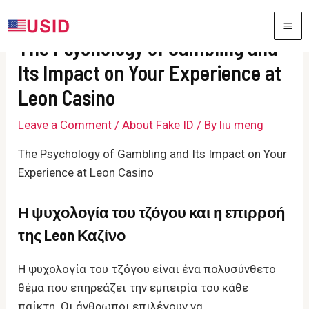
Skip
to
MA
The Psychology of Gambling and
content
ME
Its Impact on Your Experience at
Leon Casino
Leave a Comment
/
About Fake ID
/ By
liu meng
The Psychology of Gambling and Its Impact on Your
Experience at Leon Casino
Η ψυχολογία του τζόγου και η επιρροή
της Leon Καζίνο
Η ψυχολογία του τζόγου είναι ένα πολυσύνθετο
θέμα που επηρεάζει την εμπειρία του κάθε
παίκτη. Οι άνθρωποι επιλέγουν να