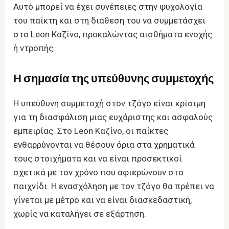
Αυτό μπορεί να έχει συνέπειες στην ψυχολογία
του παίκτη και στη διάθεση του να συμμετάσχει
στο Leon Καζίνο, προκαλώντας αισθήματα ενοχής
ή ντροπής.
Η σημασία της υπεύθυνης συμμετοχής
Η υπεύθυνη συμμετοχή στον τζόγο είναι κρίσιμη
για τη διασφάλιση μιας ευχάριστης και ασφαλούς
εμπειρίας. Στο Leon Καζίνο, οι παίκτες
ενθαρρύνονται να θέσουν όρια στα χρηματικά
τους στοιχήματα και να είναι προσεκτικοί
σχετικά με τον χρόνο που αφιερώνουν στο
παιχνίδι. Η ενασχόληση με τον τζόγο θα πρέπει να
γίνεται με μέτρο και να είναι διασκεδαστική,
χωρίς να καταλήγει σε εξάρτηση.