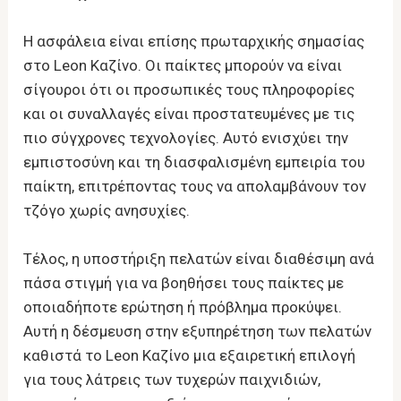
Η ασφάλεια είναι επίσης πρωταρχικής σημασίας
στο Leon Καζίνο. Οι παίκτες μπορούν να είναι
σίγουροι ότι οι προσωπικές τους πληροφορίες
και οι συναλλαγές είναι προστατευμένες με τις
πιο σύγχρονες τεχνολογίες. Αυτό ενισχύει την
εμπιστοσύνη και τη διασφαλισμένη εμπειρία του
παίκτη, επιτρέποντας τους να απολαμβάνουν τον
τζόγο χωρίς ανησυχίες.
Τέλος, η υποστήριξη πελατών είναι διαθέσιμη ανά
πάσα στιγμή για να βοηθήσει τους παίκτες με
οποιαδήποτε ερώτηση ή πρόβλημα προκύψει.
Αυτή η δέσμευση στην εξυπηρέτηση των πελατών
καθιστά το Leon Καζίνο μια εξαιρετική επιλογή
για τους λάτρεις των τυχερών παιχνιδιών,