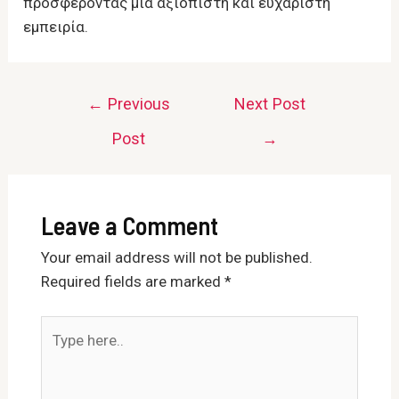
προσφέροντας μια αξιόπιστη και ευχάριστη
εμπειρία.
Post
←
Previous
Next Post
navigation
Post
→
Leave a Comment
Your email address will not be published.
Required fields are marked
*
Type
here..