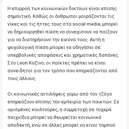
Η επιρροή των κοινωνικών δικτύων είναι επίσης
σημαντική. Καθώς οι άνθρωποι μοιράζονται τις
νίκες και τις ήττες τους στα social media, μπορεί
να δημιουργηθεί πίεση να συνεχίσουν να παίζουν
για να διατηρήσουν την εικόνα τους. Αυτή η
ψυχολογική πίεση μπορεί να οδηγήσει σε
υπερβολικές αποφάσεις και χρηματικές δαπάνες.
Στο Leon Καζίνο, οι παίκτες πρέπει να είναι
συνειδητοί για τον τρόπο που επηρεάζονται από
τους άλλους.
Οι κοινωνικές αντιλήψεις γύρω από τον τζόγο
επηρεάζουν επίσης την εμπειρία των παικτών. Σε
ορισμένες κουλτούρες, η συμμετοχή σε τυχερά
παιχνίδια μπορεί να θεωρείται κοινωνικά
αποδεκτή, ενώ σε άλλες μπορεί να είναι ταμπού.