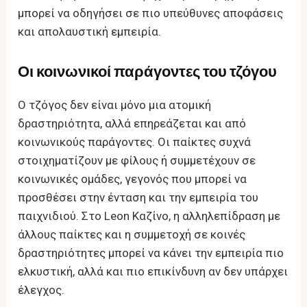
μπορεί να οδηγήσει σε πιο υπεύθυνες αποφάσεις
και απολαυστική εμπειρία.
Οι κοινωνικοί παράγοντες του τζόγου
Ο τζόγος δεν είναι μόνο μια ατομική
δραστηριότητα, αλλά επηρεάζεται και από
κοινωνικούς παράγοντες. Οι παίκτες συχνά
στοιχηματίζουν με φίλους ή συμμετέχουν σε
κοινωνικές ομάδες, γεγονός που μπορεί να
προσθέσει στην ένταση και την εμπειρία του
παιχνιδιού. Στο Leon Καζίνο, η αλληλεπίδραση με
άλλους παίκτες και η συμμετοχή σε κοινές
δραστηριότητες μπορεί να κάνει την εμπειρία πιο
ελκυστική, αλλά και πιο επικίνδυνη αν δεν υπάρχει
έλεγχος.