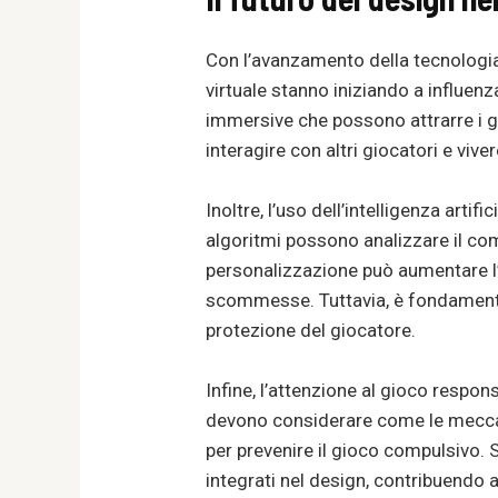
Con l’avanzamento della tecnologia
virtuale stanno iniziando a influen
immersive che possono attrarre i gi
interagire con altri giocatori e viv
Inoltre, l’uso dell’intelligenza arti
algoritmi possono analizzare il co
personalizzazione può aumentare l
scommesse. Tuttavia, è fondamenta
protezione del giocatore.
Infine, l’attenzione al gioco respo
devono considerare come le mecca
per prevenire il gioco compulsivo
integrati nel design, contribuendo 