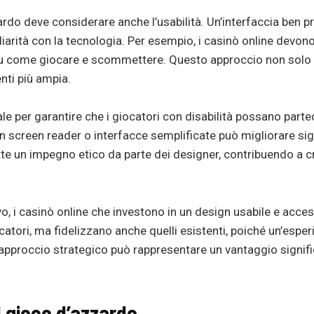
ardo deve considerare anche l’usabilità. Un’interfaccia ben 
iarità con la tecnologia. Per esempio, i casinò online devono g
 su come giocare e scommettere. Questo approccio non solo mi
nti più ampia.
tale per garantire che i giocatori con disabilità possano part
n screen reader o interfacce semplificate può migliorare sig
tte un impegno etico da parte dei designer, contribuendo a c
, i casinò online che investono in un design usabile e acces
atori, ma fidelizzano anche quelli esistenti, poiché un’esperi
approccio strategico può rappresentare un vantaggio signifi
el gioco d’azzardo