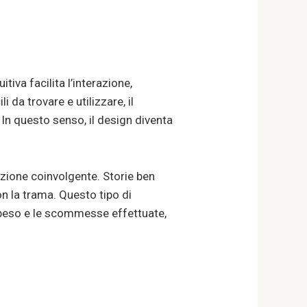
tiva facilita l’interazione,
da trovare e utilizzare, il
 In questo senso, il design diventa
azione coinvolgente. Storie ben
on la trama. Questo tipo di
speso e le scommesse effettuate,