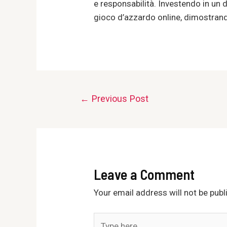
e responsabilità. Investendo in un d
gioco d’azzardo online, dimostrando
Post
←
Previous Post
navigation
Leave a Comment
Your email address will not be publ
Type