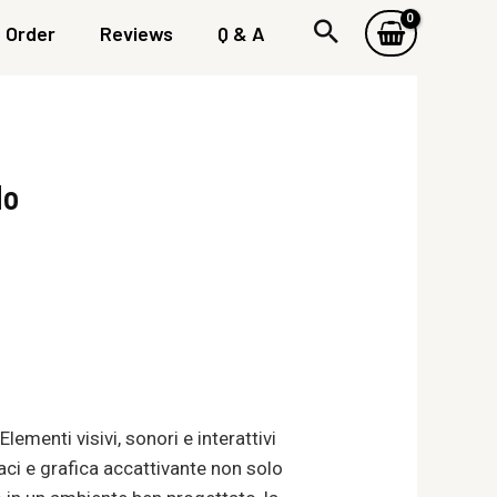
Order
Reviews
Q & A
do
lementi visivi, sonori e interattivi
aci e grafica accattivante non solo