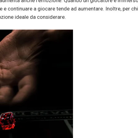
a aumenta anche l’emozione. Quando un giocatore è immerso 
e continuare a giocare tende ad aumentare. Inoltre, per chi 
pzione ideale da considerare.