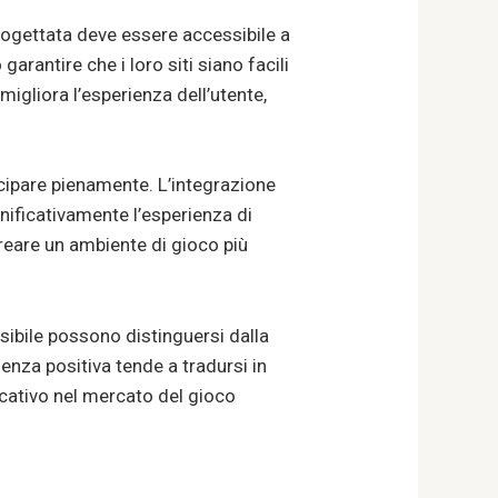
progettata deve essere accessibile a
arantire che i loro siti siano facili
gliora l’esperienza dell’utente,
ecipare pienamente. L’integrazione
nificativamente l’esperienza di
reare un ambiente di gioco più
sibile possono distinguersi dalla
enza positiva tende a tradursi in
cativo nel mercato del gioco