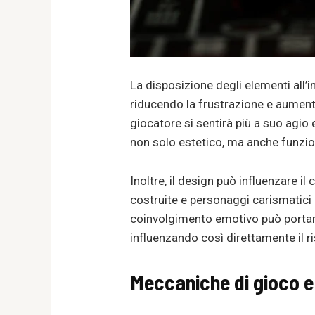
La disposizione degli elementi all’in
riducendo la frustrazione e aumenta
giocatore si sentirà più a suo agio
non solo estetico, ma anche funzio
Inoltre, il design può influenzare 
costruite e personaggi carismatici p
coinvolgimento emotivo può portar
influenzando così direttamente il ri
Meccaniche di gioco e