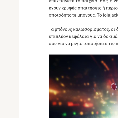
επεκτείνετε το παιχνίδι σας. Εί
έχουν κρυφές απαιτήσεις ή περι
οποιοδήποτε μπόνους. Το lolajac
Τα μπόνους καλωσορίσματος, οι
επιπλέον κεφάλαια για να δοκιμά
σας για να μεγιστοποιήσετε τις 