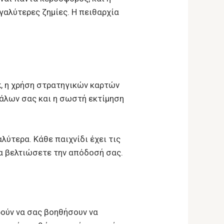
γαλύτερες ζημίες. Η πειθαρχία
k, η χρήση στρατηγικών καρτών
ιπάλων σας και η σωστή εκτίμηση
λύτερα. Κάθε παιχνίδι έχει τις
να βελτιώσετε την απόδοσή σας.
ούν να σας βοηθήσουν να