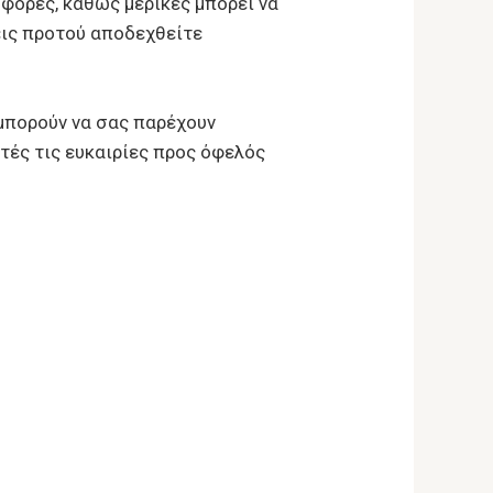
σφορές, καθώς μερικές μπορεί να
εις προτού αποδεχθείτε
μπορούν να σας παρέχουν
τές τις ευκαιρίες προς όφελός