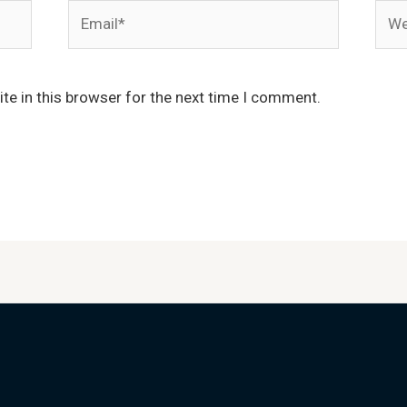
Email*
Webs
te in this browser for the next time I comment.