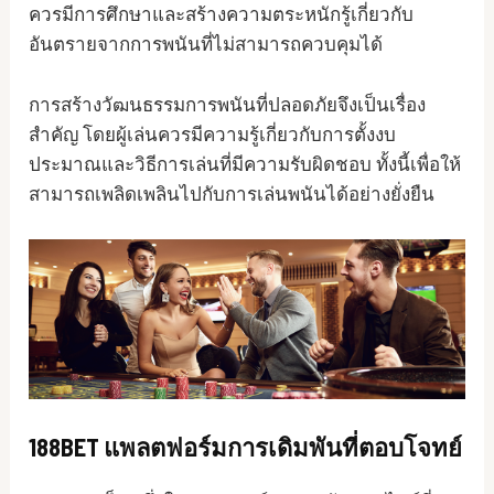
ควรมีการศึกษาและสร้างความตระหนักรู้เกี่ยวกับ
อันตรายจากการพนันที่ไม่สามารถควบคุมได้
การสร้างวัฒนธรรมการพนันที่ปลอดภัยจึงเป็นเรื่อง
สำคัญ โดยผู้เล่นควรมีความรู้เกี่ยวกับการตั้งงบ
ประมาณและวิธีการเล่นที่มีความรับผิดชอบ ทั้งนี้เพื่อให้
สามารถเพลิดเพลินไปกับการเล่นพนันได้อย่างยั่งยืน
188BET แพลตฟอร์มการเดิมพันที่ตอบโจทย์