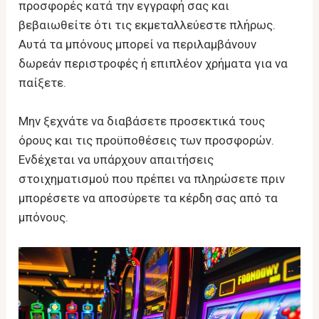
προσφορές κατά την εγγραφή σας και
βεβαιωθείτε ότι τις εκμεταλλεύεστε πλήρως.
Αυτά τα μπόνους μπορεί να περιλαμβάνουν
δωρεάν περιστροφές ή επιπλέον χρήματα για να
παίξετε.
Μην ξεχνάτε να διαβάσετε προσεκτικά τους
όρους και τις προϋποθέσεις των προσφορών.
Ενδέχεται να υπάρχουν απαιτήσεις
στοιχηματισμού που πρέπει να πληρώσετε πριν
μπορέσετε να αποσύρετε τα κέρδη σας από τα
μπόνους.