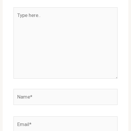
Type
here..
Name*
Email*