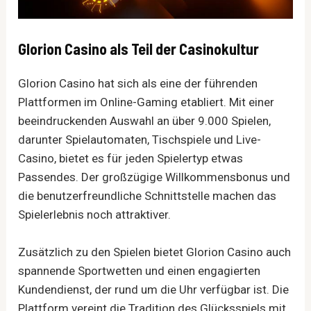
Glorion Casino als Teil der Casinokultur
Glorion Casino hat sich als eine der führenden
Plattformen im Online-Gaming etabliert. Mit einer
beeindruckenden Auswahl an über 9.000 Spielen,
darunter Spielautomaten, Tischspiele und Live-
Casino, bietet es für jeden Spielertyp etwas
Passendes. Der großzügige Willkommensbonus und
die benutzerfreundliche Schnittstelle machen das
Spielerlebnis noch attraktiver.
Zusätzlich zu den Spielen bietet Glorion Casino auch
spannende Sportwetten und einen engagierten
Kundendienst, der rund um die Uhr verfügbar ist. Die
Plattform vereint die Tradition des Glücksspiels mit