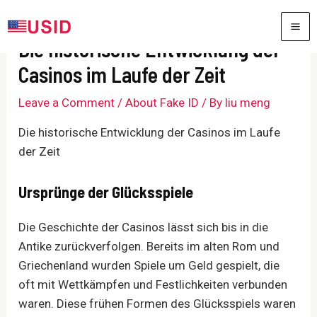
Skip
to
MA
Die historische Entwicklung der
content
ME
Casinos im Laufe der Zeit
Leave a Comment
/
About Fake ID
/ By
liu meng
Die historische Entwicklung der Casinos im Laufe
der Zeit
Ursprünge der Glücksspiele
Die Geschichte der Casinos lässt sich bis in die
Antike zurückverfolgen. Bereits im alten Rom und
Griechenland wurden Spiele um Geld gespielt, die
oft mit Wettkämpfen und Festlichkeiten verbunden
waren. Diese frühen Formen des Glücksspiels waren