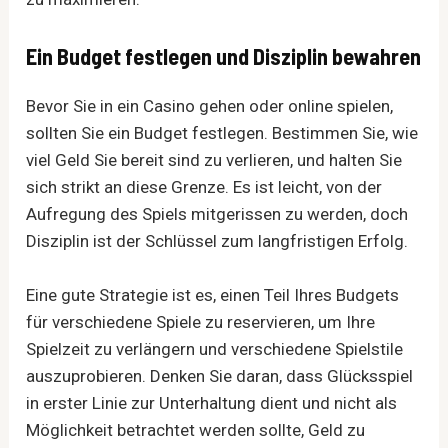
Ein Budget festlegen und Disziplin bewahren
Bevor Sie in ein Casino gehen oder online spielen,
sollten Sie ein Budget festlegen. Bestimmen Sie, wie
viel Geld Sie bereit sind zu verlieren, und halten Sie
sich strikt an diese Grenze. Es ist leicht, von der
Aufregung des Spiels mitgerissen zu werden, doch
Disziplin ist der Schlüssel zum langfristigen Erfolg.
Eine gute Strategie ist es, einen Teil Ihres Budgets
für verschiedene Spiele zu reservieren, um Ihre
Spielzeit zu verlängern und verschiedene Spielstile
auszuprobieren. Denken Sie daran, dass Glücksspiel
in erster Linie zur Unterhaltung dient und nicht als
Möglichkeit betrachtet werden sollte, Geld zu