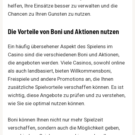
helfen, Ihre Einsätze besser zu verwalten und die
Chancen zu Ihren Gunsten zu nutzen.
Die Vorteile von Boni und Aktionen nutzen
Ein häufig übersehener Aspekt des Spielens im
Casino sind die verschiedenen Boni und Aktionen,
die angeboten werden. Viele Casinos, sowohl online
als auch landbasiert, bieten Willkommensboni,
Freispiele und andere Promotions an, die Ihnen
zusätzliche Spielvorteile verschaffen können. Es ist
wichtig, diese Angebote zu prüfen und zu verstehen,
wie Sie sie optimal nutzen können.
Boni können Ihnen nicht nur mehr Spielzeit
verschaffen, sondern auch die Möglichkeit geben,