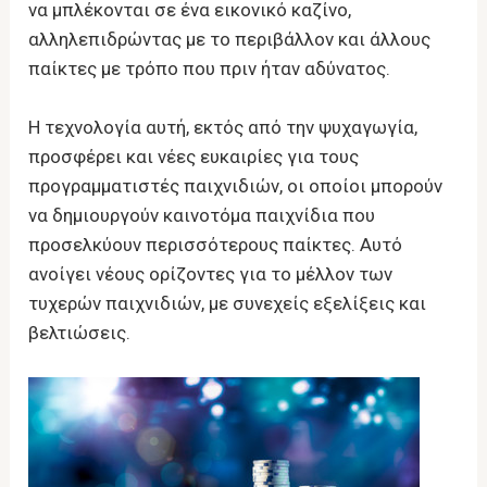
να μπλέκονται σε ένα εικονικό καζίνο,
αλληλεπιδρώντας με το περιβάλλον και άλλους
παίκτες με τρόπο που πριν ήταν αδύνατος.
Η τεχνολογία αυτή, εκτός από την ψυχαγωγία,
προσφέρει και νέες ευκαιρίες για τους
προγραμματιστές παιχνιδιών, οι οποίοι μπορούν
να δημιουργούν καινοτόμα παιχνίδια που
προσελκύουν περισσότερους παίκτες. Αυτό
ανοίγει νέους ορίζοντες για το μέλλον των
τυχερών παιχνιδιών, με συνεχείς εξελίξεις και
βελτιώσεις.