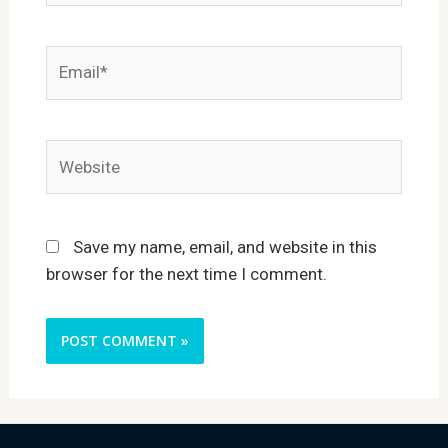
Email*
Website
Save my name, email, and website in this
browser for the next time I comment.