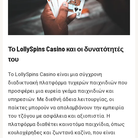
Το LollySpins Casino και οι δυνατότητές
του
Το LollySpins Casino είναι μια σύγχρονη
διαδικτυακή πλατφόρμα τυχερών παιχνιδιών που
προσφέρει μια ευρεία γκάμα παιχνιδιών και
υπηρεσιών. Με διεθνή άδεια λειτουργίας, οι
παίκτες μπορούν να απολαμβάνουν την εμπειρία
του τζόγου με ασφάλεια και αξιοπιστία. Η
πλατφόρμα διαθέτει καινοτόμα παιχνίδια, όπως
κουλοχέρηδες και ζωντανά καζίνο, που είναι