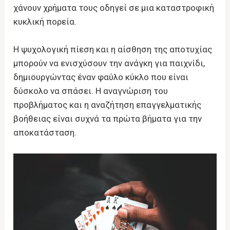
χάνουν χρήματα τους οδηγεί σε μια καταστροφική
κυκλική πορεία.
Η ψυχολογική πίεση και η αίσθηση της αποτυχίας
μπορούν να ενισχύσουν την ανάγκη για παιχνίδι,
δημιουργώντας έναν φαύλο κύκλο που είναι
δύσκολο να σπάσει. Η αναγνώριση του
προβλήματος και η αναζήτηση επαγγελματικής
βοήθειας είναι συχνά τα πρώτα βήματα για την
αποκατάσταση.