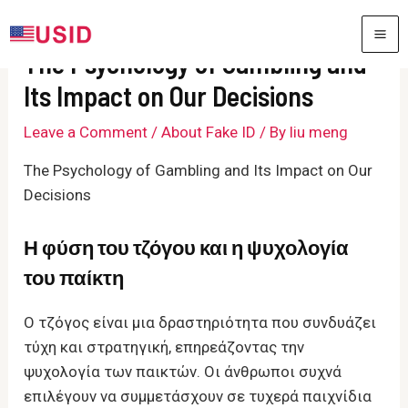
Skip
to
MA
The Psychology of Gambling and
content
ME
Its Impact on Our Decisions
Leave a Comment
/
About Fake ID
/ By
liu meng
The Psychology of Gambling and Its Impact on Our
Decisions
Η φύση του τζόγου και η ψυχολογία
του παίκτη
Ο τζόγος είναι μια δραστηριότητα που συνδυάζει
τύχη και στρατηγική, επηρεάζοντας την
ψυχολογία των παικτών. Οι άνθρωποι συχνά
επιλέγουν να συμμετάσχουν σε τυχερά παιχνίδια