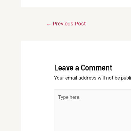
Post
←
Previous Post
navigation
Leave a Comment
Your email address will not be publ
Type
here..