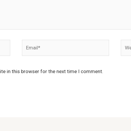
Email*
Webs
te in this browser for the next time I comment.