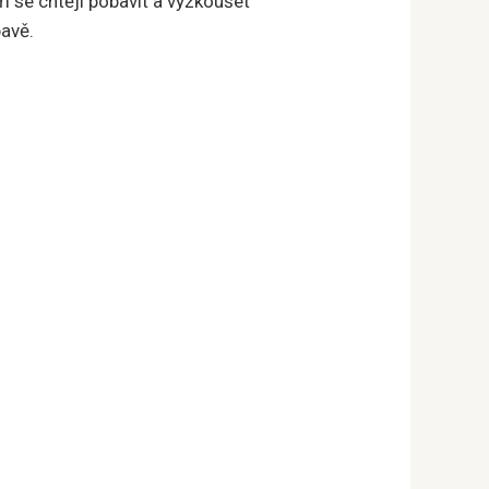
ří se chtějí pobavit a vyzkoušet
bavě.