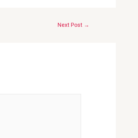
Next Post
→