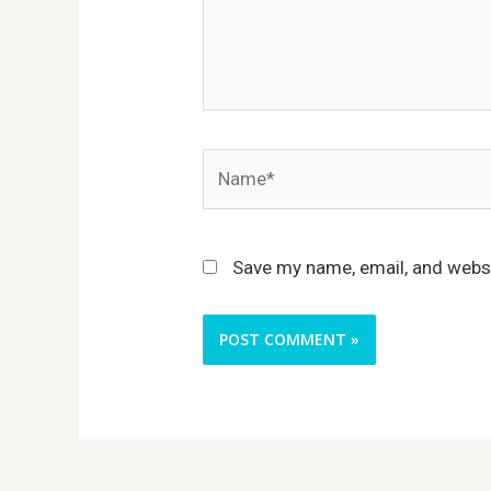
Name*
Save my name, email, and websi