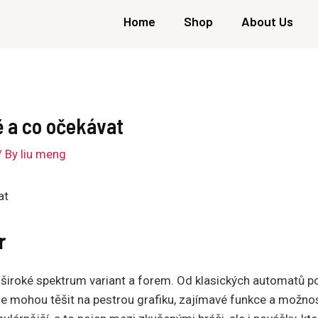
Home
Shop
About Us
ě a co očekávat
/ By
liu meng
at
r
 široké spektrum variant a forem. Od klasických automatů po
i se mohou těšit na pestrou grafiku, zajímavé funkce a možnos