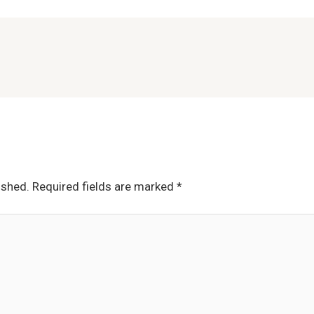
ished.
Required fields are marked
*