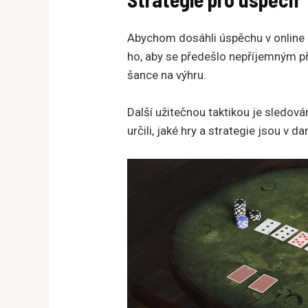
Abychom dosáhli úspěchu v online hr
ho, aby se předešlo nepříjemným př
šance na výhru.
Další užitečnou taktikou je sledová
určili, jaké hry a strategie jsou v 