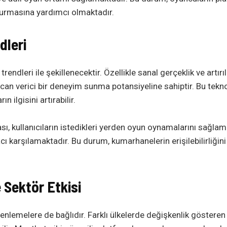
uşturmasına yardımcı olmaktadır.
dleri
endleri ile şekillenecektir. Özellikle sanal gerçeklik ve artır
can verici bir deneyim sunma potansiyeline sahiptir. Bu tekno
n ilgisini artırabilir.
ı, kullanıcıların istedikleri yerden oyun oynamalarını sağlam
acı karşılamaktadır. Bu durum, kumarhanelerin erişilebilirliğini
 Sektör Etkisi
nlemelere de bağlıdır. Farklı ülkelerde değişkenlik gösteren