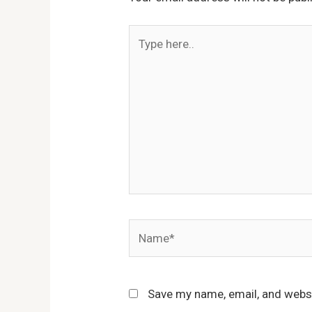
Type
here..
Name*
Save my name, email, and websi