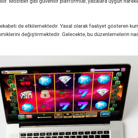
ebilir. Mostbet gibi güvenilir platformlar, yasalara uygun hareke
ekabeti de etkilemektedir. Yasal olarak faaliyet gösteren kum
miklerini değiştirmektedir. Gelecekte, bu düzenlemelerin nas