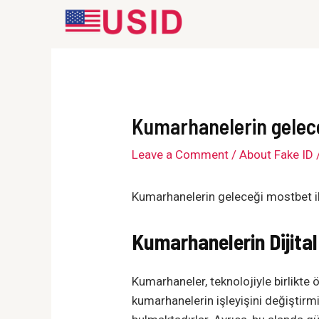
Skip
to
content
Kumarhanelerin gelece
Leave a Comment
/
About Fake ID
Kumarhanelerin geleceği mostbet il
Kumarhanelerin Dijit
Kumarhaneler, teknolojiyle birlikte 
kumarhanelerin işleyişini değiştirm