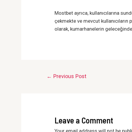
Mostbet ayrıca, kullanıcılarına sund
çekmekte ve mevcut kullanıcıların p
olarak, kumarhanelerin geleceğinde
Post
←
Previous Post
navigation
Leave a Comment
Your email address will not be publ