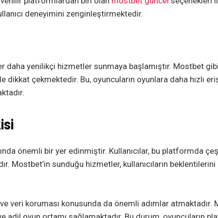
venilir platformlardan biri olan
mostbet güncel
seçenekleri i
ullanıcı deneyimini zenginleştirmektedir.
ler daha yenilikçi hizmetler sunmaya başlamıştır. Mostbet gibi
 ile dikkat çekmektedir. Bu, oyuncuların oyunlara daha hızlı er
ktadır.
isi
da önemli bir yer edinmiştir. Kullanıcılar, bu platformda çeş
ır. Mostbet’in sunduğu hizmetler, kullanıcıların beklentilerin
i ve veri koruması konusunda da önemli adımlar atmaktadır. Mos
 ve adil oyun ortamı sağlamaktadır. Bu durum, oyuncuların pl