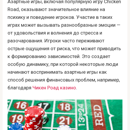
Азартные игры, включая популярную игру Chicken
Road, оказывают значительное влияние на
психику и поведение игроков. Участие в таких
играх может вызывать разнообразные эмоции —
от удовольствия и волнения до стресса и
разочарования. Игроки часто переживают
острые ощущения от риска, что может приводить
к формированию зависимостей. Это создает
особую динамику, при которой некоторые люди
начинают воспринимать азартные игры как
способ решения финансовых проблем, например,
благодаря
Чикен Роад казино
.