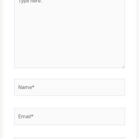
here..
Name*
Email*