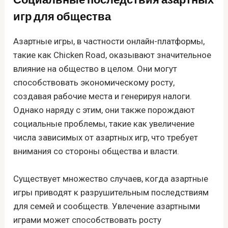
игр для общества
Азартные игры, в частности онлайн-платформы,
такие как Chicken Road, оказывают значительное
влияние на общество в целом. Они могут
способствовать экономическому росту,
создавая рабочие места и генерируя налоги.
Однако наряду с этим, они также порождают
социальные проблемы, такие как увеличение
числа зависимых от азартных игр, что требует
внимания со стороны общества и власти.
Существует множество случаев, когда азартные
игры приводят к разрушительным последствиям
для семей и сообществ. Увлечение азартными
играми может способствовать росту