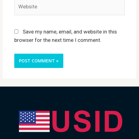
Website
Save my name, email, and website in this
browser for the next time I comment.