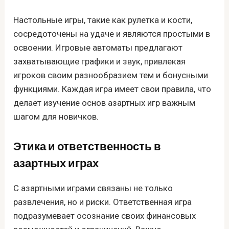
Настольные игры, такие как рулетка и кости,
сосредоточены на удаче и являются простыми в
освоении. Игровые автоматы предлагают
захватывающие графики и звук, привлекая
игроков своим разнообразием тем и бонусными
функциями. Каждая игра имеет свои правила, что
делает изучение основ азартных игр важным
шагом для новичков.
Этика и ответственность в
азартных играх
С азартными играми связаны не только
развлечения, но и риски. Ответственная игра
подразумевает осознание своих финансовых