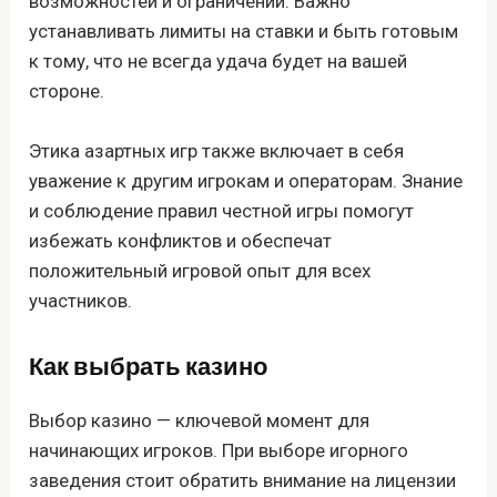
возможностей и ограничений. Важно
устанавливать лимиты на ставки и быть готовым
к тому, что не всегда удача будет на вашей
стороне.
Этика азартных игр также включает в себя
уважение к другим игрокам и операторам. Знание
и соблюдение правил честной игры помогут
избежать конфликтов и обеспечат
положительный игровой опыт для всех
участников.
Как выбрать казино
Выбор казино — ключевой момент для
начинающих игроков. При выборе игорного
заведения стоит обратить внимание на лицензии