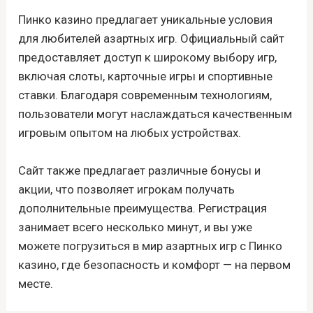
Пинко казино предлагает уникальные условия
для любителей азартных игр. Официальный сайт
предоставляет доступ к широкому выбору игр,
включая слоты, карточные игры и спортивные
ставки. Благодаря современным технологиям,
пользователи могут наслаждаться качественным
игровым опытом на любых устройствах.
Сайт также предлагает различные бонусы и
акции, что позволяет игрокам получать
дополнительные преимущества. Регистрация
занимает всего несколько минут, и вы уже
можете погрузиться в мир азартных игр с Пинко
казино, где безопасность и комфорт — на первом
месте.