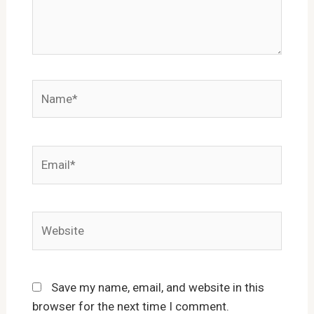
Name*
Email*
Website
Save my name, email, and website in this
browser for the next time I comment.