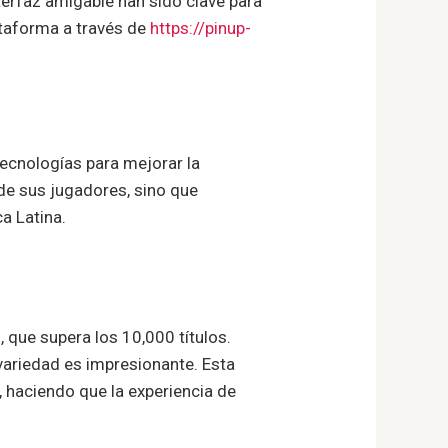
terfaz amigable han sido clave para
ataforma a través de
https://pinup-
ecnologías para mejorar la
 de sus jugadores, sino que
a Latina.
 que supera los 10,000 títulos.
ariedad es impresionante. Esta
 haciendo que la experiencia de