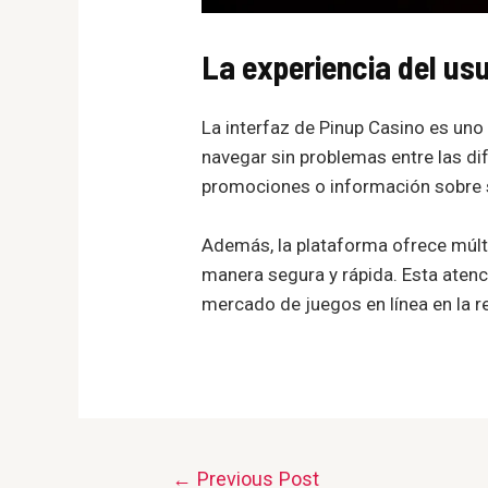
La experiencia del us
La interfaz de Pinup Casino es uno 
navegar sin problemas entre las di
promociones o información sobre su
Además, la plataforma ofrece múlti
manera segura y rápida. Esta atenci
mercado de juegos en línea en la r
Post
←
Previous Post