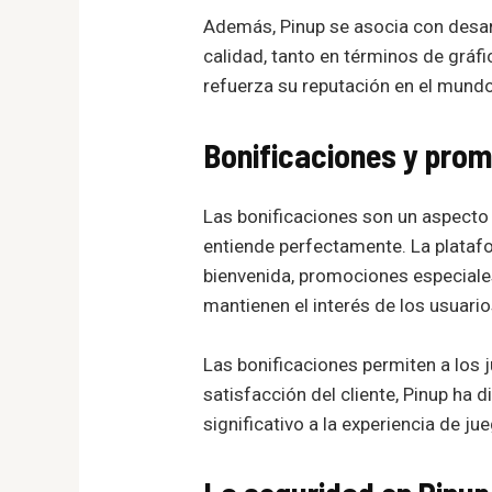
Además, Pinup se asocia con desarr
calidad, tanto en términos de gráf
refuerza su reputación en el mundo 
Bonificaciones y prom
Las bonificaciones son un aspecto 
entiende perfectamente. La platafo
bienvenida, promociones especiales
mantienen el interés de los usuario
Las bonificaciones permiten a los 
satisfacción del cliente, Pinup ha 
significativo a la experiencia de ju