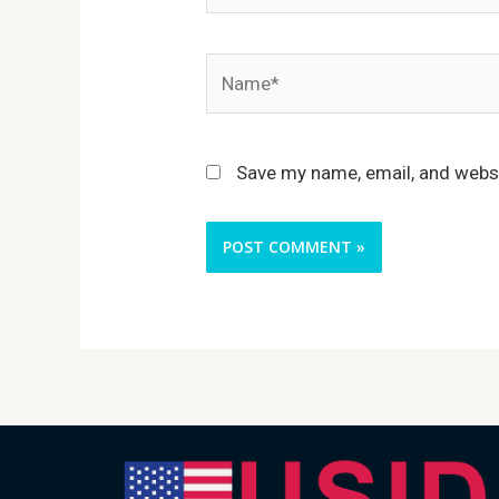
Name*
Save my name, email, and websi