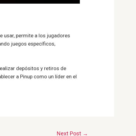
de usar, permite a los jugadores
ando juegos específicos,
alizar depósitos y retiros de
ablecer a Pinup como un líder en el
Next Post
→