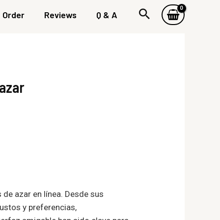
Order
Reviews
Q & A
 azar
s de azar en línea. Desde sus
ustos y preferencias,