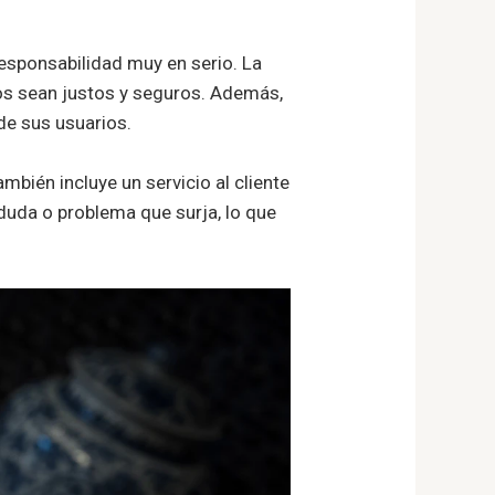
esponsabilidad muy en serio. La
os sean justos y seguros. Además,
de sus usuarios.
mbién incluye un servicio al cliente
duda o problema que surja, lo que