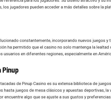
e referencia para los jugadores. Su diseño atractivo y su in
s, los jugadores pueden acceder a más detalles sobre la pl
volucionado constantemente, incorporando nuevos juegos y t
ución ha permitido que el casino no solo mantenga la lealtad
s usuarios en diferentes regiones, especialmente en Améric
n Pinup
tacadas de Pinup Casino es su extensa biblioteca de juegos,
asta juegos de mesa clásicos y apuestas deportivas, la v
r encuentre algo que se ajuste a sus gustos y preferencias,