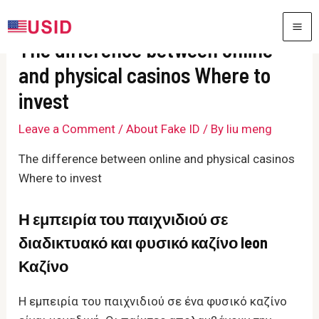
Skip
to
MA
The difference between online
content
ME
and physical casinos Where to
invest
Leave a Comment
/
About Fake ID
/ By
liu meng
The difference between online and physical casinos
Where to invest
Η εμπειρία του παιχνιδιού σε
διαδικτυακό και φυσικό καζίνο leon
Καζίνο
Η εμπειρία του παιχνιδιού σε ένα φυσικό καζίνο