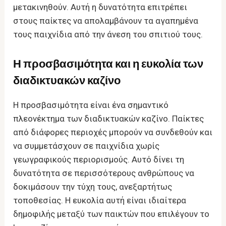
μετακινηθούν. Αυτή η δυνατότητα επιτρέπει
στους παίκτες να απολαμβάνουν τα αγαπημένα
τους παιχνίδια από την άνεση του σπιτιού τους.
Η προσβασιμότητα και η ευκολία των
διαδικτυακών καζίνο
Η προσβασιμότητα είναι ένα σημαντικό
πλεονέκτημα των διαδικτυακών καζίνο. Παίκτες
από διάφορες περιοχές μπορούν να συνδεθούν και
να συμμετάσχουν σε παιχνίδια χωρίς
γεωγραφικούς περιορισμούς. Αυτό δίνει τη
δυνατότητα σε περισσότερους ανθρώπους να
δοκιμάσουν την τύχη τους, ανεξαρτήτως
τοποθεσίας. Η ευκολία αυτή είναι ιδιαίτερα
δημοφιλής μεταξύ των παικτών που επιλέγουν το