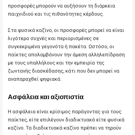
προσφορές μπορούν να αυξήσουν τη διάρκεια
παιχνιδιού και τις πιθανότητες κέρδους.
Στα φυσικά καζίνο, οι προσφορές μπορεί να είναι
λιγότερο συχνές και περιορισμένες σε
συγκεκριμένα γεγονότα ή πακέτα. Ωστόσο, οι
παίκτες απολαμβάνουν την άμεση αλληλεπίδραση
με τους υπαλλήλους και την εμπειρία της
ζωντανής διασκέδασης, κάτι που δεν μπορεί να
αναπαραχθεί ψηφιακά.
Ασφάλεια και αξιοπιστία
Η ασφάλεια είναι κρίσιμος παράγοντας για τους
παίκτες, είτε επιλέγουν διαδικτυακά είτε φυσικά
καζίνο. Τα διαδικτυακά καζίνο πρέπει να τηρούν