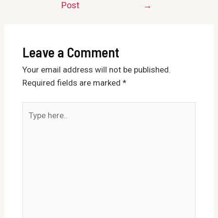
Post
→
Leave a Comment
Your email address will not be published.
Required fields are marked
*
Type
here..