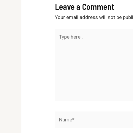
Leave a Comment
Your email address will not be publ
Type
here..
Name*