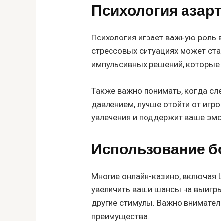
Психология азар
Психология играет важную роль 
стрессовых ситуациях может ста
импульсивных решений, которые 
Также важно понимать, когда сле
давлением, лучше отойти от игр
увлечения и поддержит ваше эм
Использование б
Многие онлайн-казино, включая 
увеличить ваши шансы на выигр
другие стимулы. Важно внимател
преимущества.