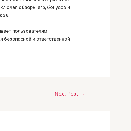
ключая обзоры игр, бонусов и
ков.
ивает пользователям
я безопасной и ответственной
Next Post
→