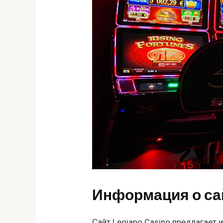
Информация о сайт
Сайт Legiano Casino предлагает 