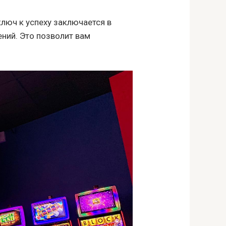
ключ к успеху заключается в
ний. Это позволит вам