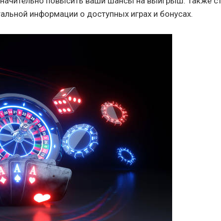
значительно повысить ваши шансы на выигрыш. Также ст
альной информации о доступных играх и бонусах.