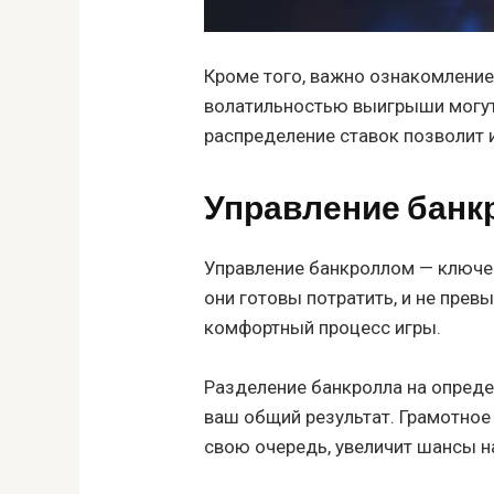
Кроме того, важно ознакомление 
волатильностью выигрыши могут
распределение ставок позволит 
Управление банк
Управление банкроллом — ключев
они готовы потратить, и не пре
комфортный процесс игры.
Разделение банкролла на опреде
ваш общий результат. Грамотное
свою очередь, увеличит шансы на