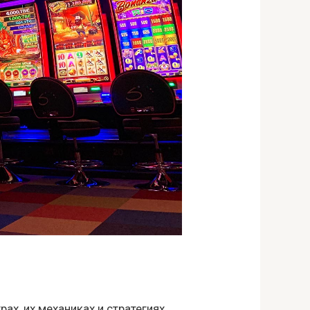
х, их механиках и стратегиях.