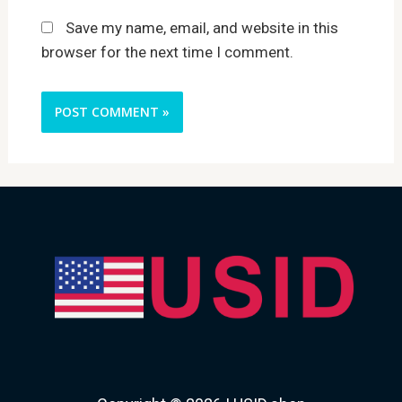
Save my name, email, and website in this
browser for the next time I comment.