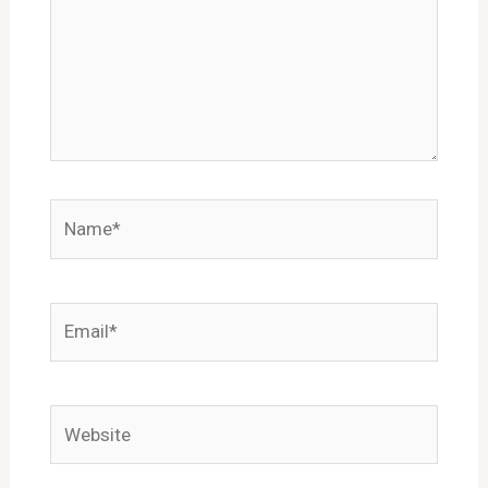
Name*
Email*
Website