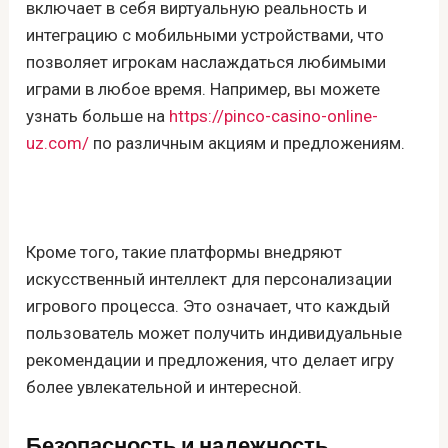
включает в себя виртуальную реальность и
интеграцию с мобильными устройствами, что
позволяет игрокам наслаждаться любимыми
играми в любое время. Например, вы можете
узнать больше на
https://pinco-casino-online-
uz.com/
по различным акциям и предложениям.
Кроме того, такие платформы внедряют
искусственный интеллект для персонализации
игрового процесса. Это означает, что каждый
пользователь может получить индивидуальные
рекомендации и предложения, что делает игру
более увлекательной и интересной.
Безопасность и надежность