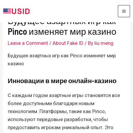
Skip
to
MA
Будущее азартных игр как
content
ME
Pinco изменяет мир казино
Leave a Comment
/
About Fake ID
/ By
liu meng
Будущее азартных игр как Pinco изменяет мир
казино
Инновации в мире онлайн-казино
С каждым годом азартные игры становятся все
более доступными благодаря новым
технологиям. Платформы, такие как Pinco,
используют передовые разработки, чтобы
предоставить игрокам уникальный опыт. Это