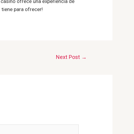
te casino ofrece una experiencia de
tiene para ofrecer!
Next Post
→