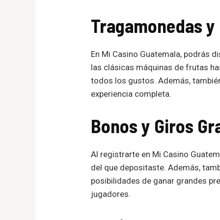
Tragamonedas y 
En Mi Casino Guatemala, podrás di
las clásicas máquinas de frutas h
todos los gustos. Además, también 
experiencia completa.
Bonos y Giros Gr
Al registrarte en Mi Casino Guatem
del que depositaste. Además, tamb
posibilidades de ganar grandes pr
jugadores.