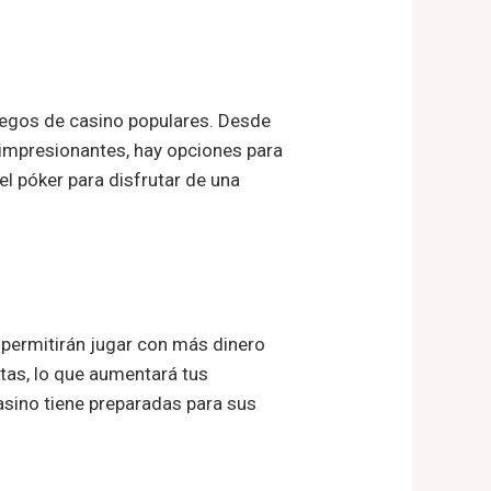
uegos de casino populares. Desde
impresionantes, hay opciones para
l póker para disfrutar de una
 permitirán jugar con más dinero
tas, lo que aumentará tus
asino tiene preparadas para sus