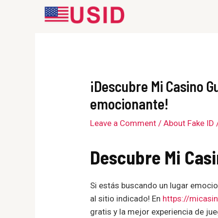
Skip
to
content
¡Descubre Mi Casino G
emocionante!
Leave a Comment
/
About Fake ID
Descubre Mi Cas
Si estás buscando un lugar emocion
al sitio indicado! En
https://micas
gratis y la mejor experiencia de ju