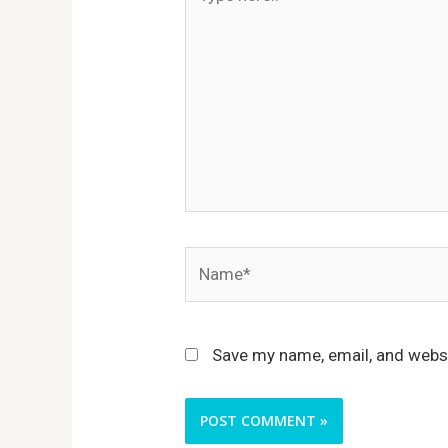
here..
Name*
Save my name, email, and websi