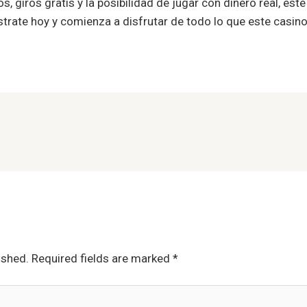
s, giros gratis y la posibilidad de jugar con dinero real, es
trate hoy y comienza a disfrutar de todo lo que este casino 
ished.
Required fields are marked
*