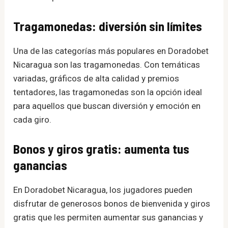
Tragamonedas: diversión sin límites
Una de las categorías más populares en Doradobet
Nicaragua son las tragamonedas. Con temáticas
variadas, gráficos de alta calidad y premios
tentadores, las tragamonedas son la opción ideal
para aquellos que buscan diversión y emoción en
cada giro.
Bonos y giros gratis: aumenta tus
ganancias
En Doradobet Nicaragua, los jugadores pueden
disfrutar de generosos bonos de bienvenida y giros
gratis que les permiten aumentar sus ganancias y