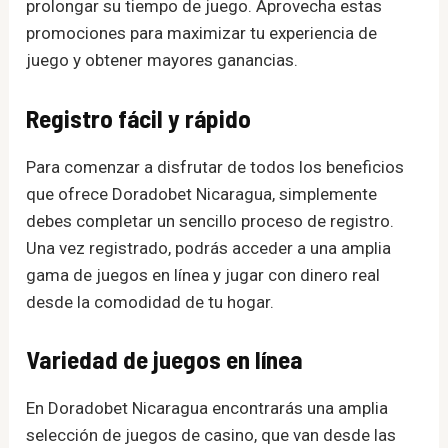
prolongar su tiempo de juego. Aprovecha estas
promociones para maximizar tu experiencia de
juego y obtener mayores ganancias.
Registro fácil y rápido
Para comenzar a disfrutar de todos los beneficios
que ofrece Doradobet Nicaragua, simplemente
debes completar un sencillo proceso de registro.
Una vez registrado, podrás acceder a una amplia
gama de juegos en línea y jugar con dinero real
desde la comodidad de tu hogar.
Variedad de juegos en línea
En Doradobet Nicaragua encontrarás una amplia
selección de juegos de casino, que van desde las