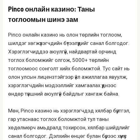
Pinco онлайн казино: Таны
тоглоомын шинэ зам
Pinco онлайн казино нь олон төрлийн тоглоом,
шилдэг хөгжүүлэгчдийн бүтээлүүдийг санал болгодог.
Хэрэглэгчиддээ аюулгүй, найдвартай орчинд
тоглох боломжийг олгож, 5000+ төрлийн
тоглоомоос сонголт хийх боломжтой. Тус сайт нь
олон улсын лицензтэйгээр үйл ажиллагаа явуулж,
хэрэглэгчдийн мэдээллийг хамгаалах үүднээс
өндөр түвшний аюулгүй байдлыг хангаж байна.
Мөн, Pinco казино нь хэрэглэгчдэд хялбар бүртгэл,
гар утаснаас тоглох боломжтой тул таны
хөдөлмөрч амьдралд тохирсон, хялбар шийдлийг
санал болгодог. Дэлхийн өнцөг булан бүрээс хүмүүс