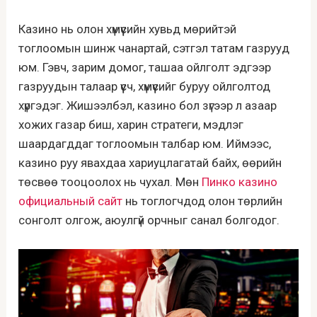
Казино нь олон хүмүүсийн хувьд мөрийтэй
тоглоомын шинж чанартай, сэтгэл татам газрууд
юм. Гэвч, зарим домог, ташаа ойлголт эдгээр
газруудын талаар үүсч, хүмүүсийг буруу ойлголтод
хүргэдэг. Жишээлбэл, казино бол зүгээр л азаар
хожих газар биш, харин стратеги, мэдлэг
шаардагддаг тоглоомын талбар юм. Иймээс,
казино руу явахдаа хариуцлагатай байх, өөрийн
төсвөө тооцоолох нь чухал. Мөн
Пинко казино
официальный сайт
нь тоглогчдод олон төрлийн
сонголт олгож, аюулгүй орчныг санал болгодог.