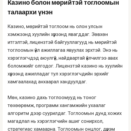
Казино болон мөрийтэй тоглоомын
талаархи үнэн
Казино, мөрийтэй тоглоом нь олон улсын
хэмжээнд хуулийн хүрээнд явагддаг. Зөвхөн
итгэлтэй, лицензтэй байгууллагууд нь мөрийтэй
тоглоомын үйл ажиллагаа явуулах эрхтэй. Энэ нь
хэрэглэгчдэд аюулгүй, найдвартай үйлчилгээ авах
боломжийг олгодог. Лицензтэй казино нь хуулийн
хүрээнд ажилладаг тул хэрэглэгчдийн эрхийг
хамгаалахад анхаарал хандуулдаг.
Мөн, казино дахь тоглоомууд нь тоног
төхөөрөмж, программ хангамжийн ухаалаг
алгоритм дээр суурилдаг. Тоглоомын дунд хожих
магадлал нь хэрэглэгчийн ашиг сонирхол,
стратегиас хамаарна. Тоглоомын онцлог, дүрэм