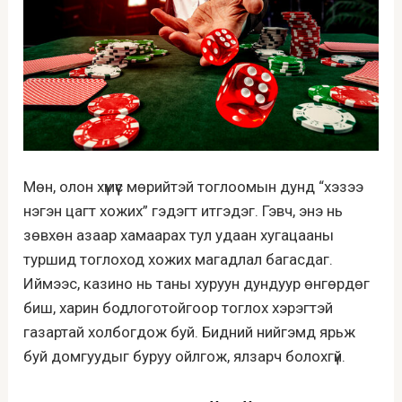
Мөн, олон хүмүүс мөрийтэй тоглоомын дунд “хэзээ
нэгэн цагт хожих” гэдэгт итгэдэг. Гэвч, энэ нь
зөвхөн азаар хамаарах тул удаан хугацааны
туршид тоглоход хожих магадлал багасдаг.
Иймээс, казино нь таны хуруун дундуур өнгөрдөг
биш, харин бодлоготойгоор тоглох хэрэгтэй
газартай холбогдож буй. Бидний нийгэмд ярьж
буй домгуудыг буруу ойлгож, ялзарч болохгүй.