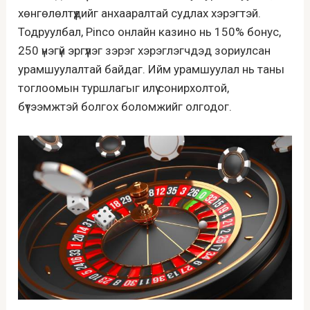
хөнгөлөлтүүдийг анхааралтай судлах хэрэгтэй.
Тодруулбал, Pinco онлайн казино нь 150% бонус,
250 үнэгүй эргүүлэг зэрэг хэрэглэгчдэд зориулсан
урамшуулалтай байдаг. Ийм урамшуулал нь таны
тоглоомын туршлагыг илүү сонирхолтой,
бүтээмжтэй болгох боломжийг олгодог.