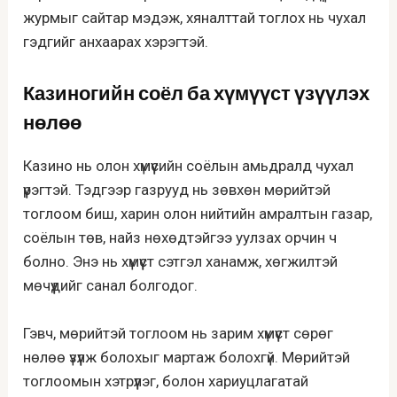
журмыг сайтар мэдэж, хяналттай тоглох нь чухал
гэдгийг анхаарах хэрэгтэй.
Казиногийн соёл ба хүмүүст үзүүлэх
нөлөө
Казино нь олон хүмүүсийн соёлын амьдралд чухал
үүрэгтэй. Тэдгээр газрууд нь зөвхөн мөрийтэй
тоглоом биш, харин олон нийтийн амралтын газар,
соёлын төв, найз нөхөдтэйгээ уулзах орчин ч
болно. Энэ нь хүмүүст сэтгэл ханамж, хөгжилтэй
мөчүүдийг санал болгодог.
Гэвч, мөрийтэй тоглоом нь зарим хүмүүст сөрөг
нөлөө үзүүлж болохыг мартаж болохгүй. Мөрийтэй
тоглоомын хэтрүүлэг, болон хариуцлагатай