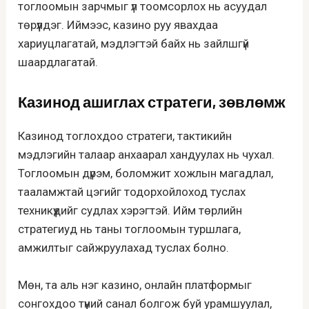
тоглоомын зарчмыг үл тоомсорлох нь асуудал
төрүүлдэг. Иймээс, казино руу явахдаа
хариуцлагатай, мэдлэгтэй байх нь зайлшгүй
шаардлагатай.
Казинод ашиглах стратеги, зөвлөмж
Казинод тоглохдоо стратеги, тактикийн
мэдлэгийн талаар анхаарал хандуулах нь чухал.
Тоглоомын дүрэм, боломжит хожлын магадлал,
тааламжтай цэгийг тодорхойлоход туслах
техникүүдийг судлах хэрэгтэй. Ийм төрлийн
стратегиуд нь таны тоглоомын туршлага,
амжилтыг сайжруулахад туслах болно.
Мөн, та аль нэг казино, онлайн платформыг
сонгохдоо түүний санал болгож буй урамшуулал,