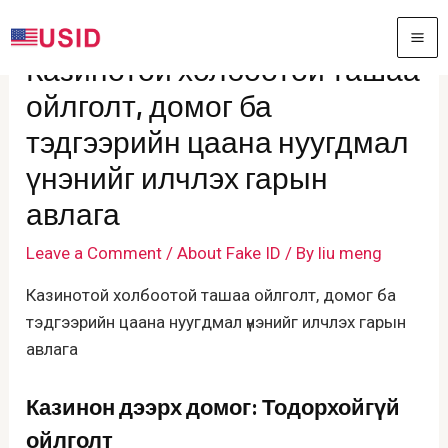
Skip
to
MA
Казинотой холбоотой ташаа
content
ME
ойлголт, домог ба
тэдгээрийн цаана нуугдмал
үнэнийг илчлэх гарын
авлага
Leave a Comment
/
About Fake ID
/ By
liu meng
Казинотой холбоотой ташаа ойлголт, домог ба
тэдгээрийн цаана нуугдмал үнэнийг илчлэх гарын
авлага
Казинон дээрх домог: Тодорхойгүй
ойлголт