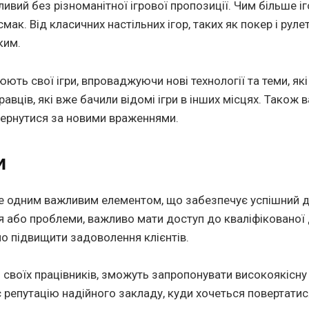
вий без різноманітної ігрової пропозиції. Чим більше іг
мак. Від класичних настільних ігор, таких як покер і руле
ким.
юють свої ігри, впроваджуючи нові технології та теми, як
равців, які вже бачили відомі ігри в інших місцях. Також
овернутися за новими враженнями.
и
е одним важливим елементом, що забезпечує успішний до
я або проблеми, важливо мати доступ до кваліфікованої 
о підвищити задоволення клієнтів.
я своїх працівників, зможуть запропонувати високоякісну
є репутацію надійного закладу, куди хочеться повертатися