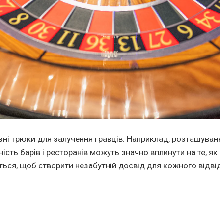
ні трюки для залучення гравців. Наприклад, розташування
вність барів і ресторанів можуть значно вплинути на те, я
ться, щоб створити незабутній досвід для кожного відві
я