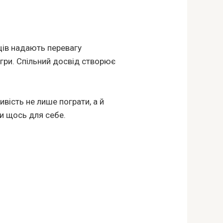
ців надають перевагу
гри. Спільний досвід створює
ивість не лише пограти, а й
и щось для себе.