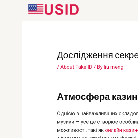
Skip
to
content
Дослідження секре
/
About Fake ID
/ By
liu meng
Атмосфера казин
Однією з найважливіших складови
музики — усе це створює особливи
можливості, такі як
онлайн казин