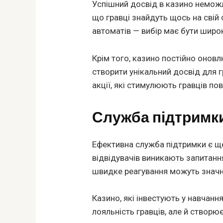
Успішний досвід в казино неможли
що гравці знайдуть щось на свій с
автоматів — вибір має бути широ
Крім того, казино постійно оновл
створити унікальний досвід для г
акції, які стимулюють гравців п
Служба підтримк
Ефективна служба підтримки є щ
відвідувачів виникають запитанн
швидке реагування можуть значн
Казино, які інвестують у навчанн
лояльність гравців, але й створю