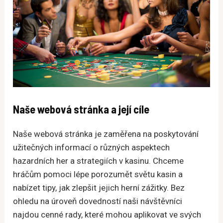
Naše webová stránka a její cíle
Naše webová stránka je zaměřena na poskytování
užitečných informací o různých aspektech
hazardních her a strategiích v kasinu. Chceme
hráčům pomoci lépe porozumět světu kasin a
nabízet tipy, jak zlepšit jejich herní zážitky. Bez
ohledu na úroveň dovedností naši návštěvníci
najdou cenné rady, které mohou aplikovat ve svých