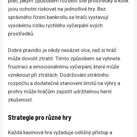
plán, jakým způsobem rozdělit své prostředky a kolik
jsou ochotni riskovat na jednotlivé hry. Bez
správného řízení bankrollu se hráči vystavují
vysokému riziku rychlého vyčerpání svých
prostředků.
Dobré pravidlo je nikdy nesázet více, než si hráč
může dovolit ztratit. Tímto způsobem se vyhnete
frustraci a emocionálnímu vyčerpání, které může
vzniknout při ztrátách. Dodržování striktního
rozpočtu a dodatečné stanovení limitů na výhry a
prohry může hráčům zajistit udržitelnou herní
zkušenost.
Strategie pro různé hry
Každá kasinová hra vyžaduje odlišný přístup a