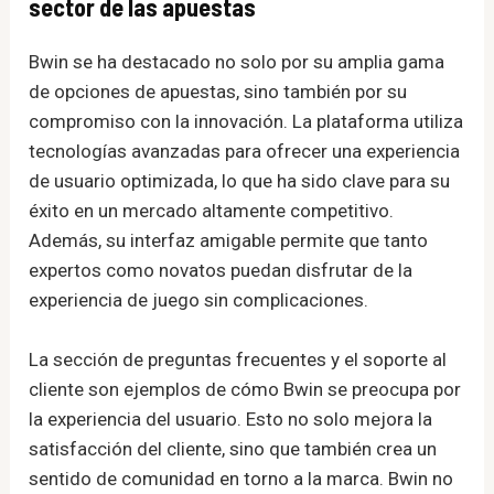
sector de las apuestas
Bwin se ha destacado no solo por su amplia gama
de opciones de apuestas, sino también por su
compromiso con la innovación. La plataforma utiliza
tecnologías avanzadas para ofrecer una experiencia
de usuario optimizada, lo que ha sido clave para su
éxito en un mercado altamente competitivo.
Además, su interfaz amigable permite que tanto
expertos como novatos puedan disfrutar de la
experiencia de juego sin complicaciones.
La sección de preguntas frecuentes y el soporte al
cliente son ejemplos de cómo Bwin se preocupa por
la experiencia del usuario. Esto no solo mejora la
satisfacción del cliente, sino que también crea un
sentido de comunidad en torno a la marca. Bwin no