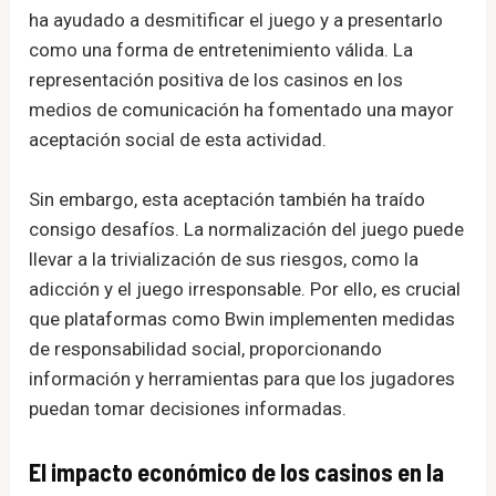
ha ayudado a desmitificar el juego y a presentarlo
como una forma de entretenimiento válida. La
representación positiva de los casinos en los
medios de comunicación ha fomentado una mayor
aceptación social de esta actividad.
Sin embargo, esta aceptación también ha traído
consigo desafíos. La normalización del juego puede
llevar a la trivialización de sus riesgos, como la
adicción y el juego irresponsable. Por ello, es crucial
que plataformas como Bwin implementen medidas
de responsabilidad social, proporcionando
información y herramientas para que los jugadores
puedan tomar decisiones informadas.
El impacto económico de los casinos en la