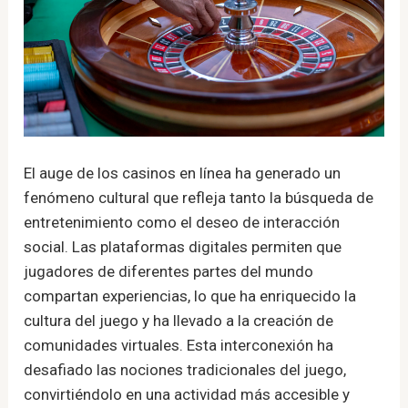
El auge de los casinos en línea ha generado un
fenómeno cultural que refleja tanto la búsqueda de
entretenimiento como el deseo de interacción
social. Las plataformas digitales permiten que
jugadores de diferentes partes del mundo
compartan experiencias, lo que ha enriquecido la
cultura del juego y ha llevado a la creación de
comunidades virtuales. Esta interconexión ha
desafiado las nociones tradicionales del juego,
convirtiéndolo en una actividad más accesible y