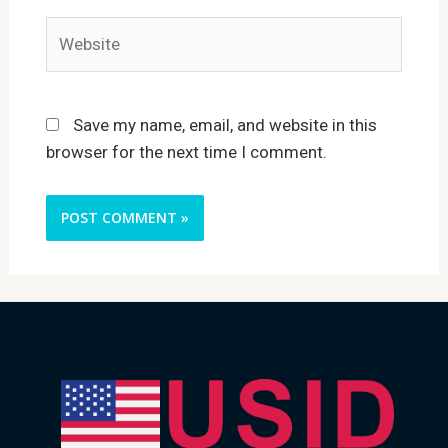
Website
Save my name, email, and website in this
browser for the next time I comment.