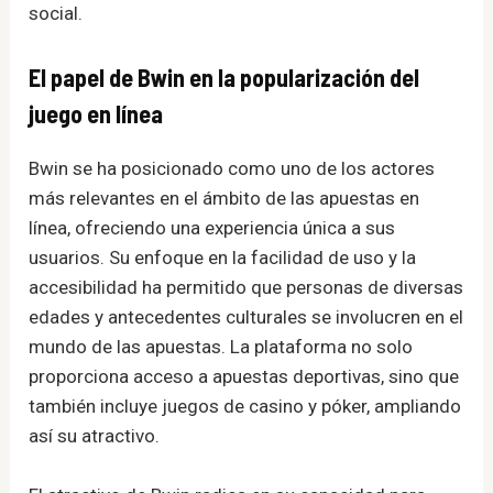
social.
El papel de Bwin en la popularización del
juego en línea
Bwin se ha posicionado como uno de los actores
más relevantes en el ámbito de las apuestas en
línea, ofreciendo una experiencia única a sus
usuarios. Su enfoque en la facilidad de uso y la
accesibilidad ha permitido que personas de diversas
edades y antecedentes culturales se involucren en el
mundo de las apuestas. La plataforma no solo
proporciona acceso a apuestas deportivas, sino que
también incluye juegos de casino y póker, ampliando
así su atractivo.