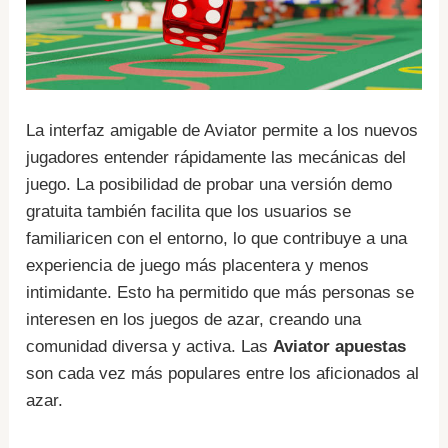
La interfaz amigable de Aviator permite a los nuevos
jugadores entender rápidamente las mecánicas del
juego. La posibilidad de probar una versión demo
gratuita también facilita que los usuarios se
familiaricen con el entorno, lo que contribuye a una
experiencia de juego más placentera y menos
intimidante. Esto ha permitido que más personas se
interesen en los juegos de azar, creando una
comunidad diversa y activa. Las
Aviator apuestas
son cada vez más populares entre los aficionados al
azar.