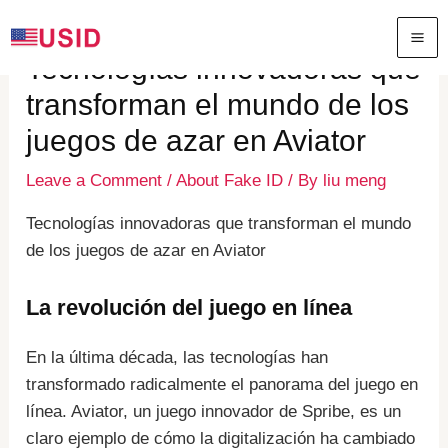
Skip
to
MA
Tecnologías innovadoras que
content
ME
transforman el mundo de los
juegos de azar en Aviator
Leave a Comment
/
About Fake ID
/ By
liu meng
Tecnologías innovadoras que transforman el mundo
de los juegos de azar en Aviator
La revolución del juego en línea
En la última década, las tecnologías han
transformado radicalmente el panorama del juego en
línea. Aviator, un juego innovador de Spribe, es un
claro ejemplo de cómo la digitalización ha cambiado