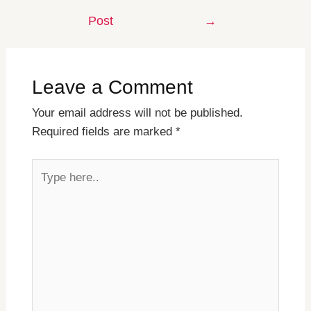
navigation
Post
→
Leave a Comment
Your email address will not be published.
Required fields are marked
*
Type
here..